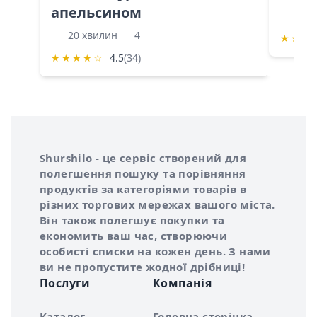
апельсином
60 
20 хвилин
4
★
★
★
★
★
★
★
☆
4.5
(34)
Інформація про Shurshilo та корисні посилання
Про сервіс Shurshilo
Shurshilo - це сервіс створений для
полегшення пошуку та порівняння
продуктів за категоріями товарів в
різних торгових мережах вашого міста.
Він також полегшує покупки та
економить ваш час, створюючи
особисті списки на кожен день. З нами
ви не пропустите жодної дрібниці!
Послуги
Компанія
Каталог
Головна сторінка