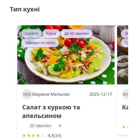
Тип кухні
Салати
Курка
До 60 хвилин
Україн
Швидко та легко
Тушку
ММ
Марина Мельник
2025-12-17
ММ
Ма
Салат з куркою та
Каба
апельсином
60 
20 хвилин
4
★
★
★
★
★
★
★
☆
4.5
(34)