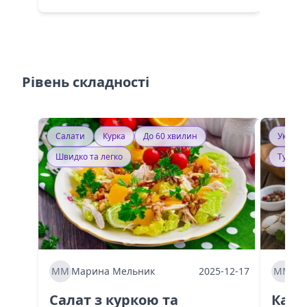
Рівень складності
Салати
Курка
До 60 хвилин
Україн
Швидко та легко
Тушку
ММ
Марина Мельник
2025-12-17
ММ
Ма
Салат з куркою та
Каба