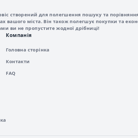
Shurshilo та корисні посилання
hilo
сервіс створений для полегшення пошуку та порівняння
х вашого міста. Він також полегшує покупки та еко
ами ви не пропустите жодної дрібниці!
Компанія
Головна сторінка
Контакти
FAQ
ка