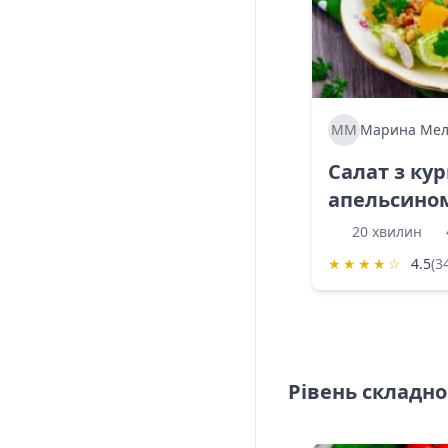
ММ
Марина Мел
Салат з ку
апельсино
20 хвилин
★
★
★
★
☆
4.5
(3
Рівень складно