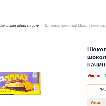
Шоколадні яйця, фігурки
Шоколад молочний Мілка з печивом
Шокол
шокол
начин
Де
Опис