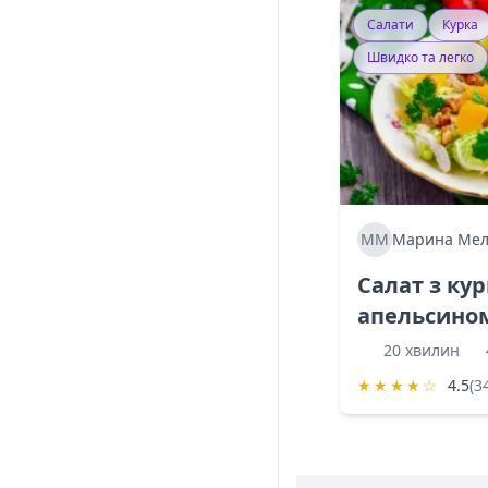
Салати
Курка
Швидко та легко
ММ
Марина Мел
Салат з ку
апельсино
20 хвилин
★
★
★
★
☆
4.5
(3