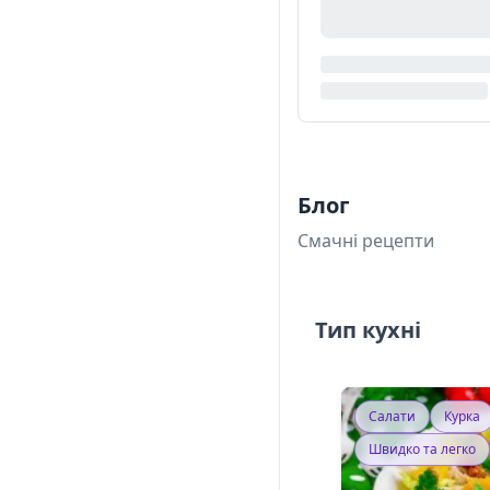
Блог
Смачні рецепти
Тип кухні
Салати
Курка
Швидко та легко