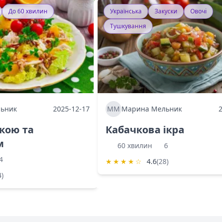
До 60 хвилин
Українська
Закуски
Овочі
Тушкування
ьник
2025-12-17
ММ
Марина Мельник
ркою та
Кабачкова ікра
м
60 хвилин
6
4
★
★
★
★
☆
4.6
(28)
4)