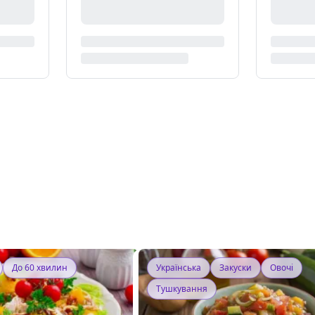
До 60 хвилин
Українська
Закуски
Овочі
Тушкування