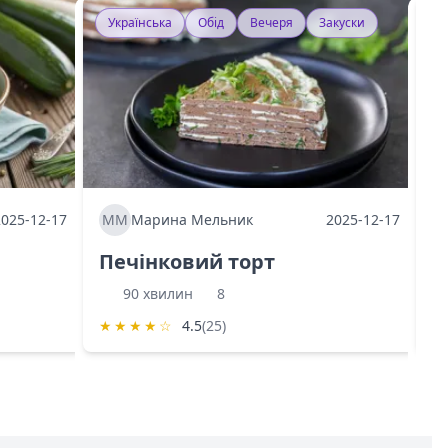
Українська
Обід
Вечеря
Закуски
У
2025-12-17
ММ
Марина Мельник
2025-12-17
М
Печінковий торт
К
90 хвилин
8
★
★
★
★
☆
4.5
(25)
★