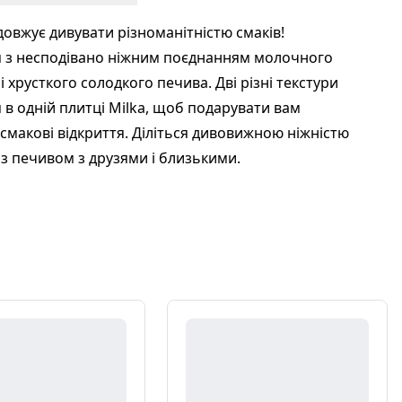
довжує дивувати різноманітністю смаків!
я з несподівано ніжним поєднанням молочного
і хрусткого солодкого печива. Дві різні текстури
я в одній плитці Milka, щоб подарувати вам
 смакові відкриття. Діліться дивовижною ніжністю
з печивом з друзями і близькими.