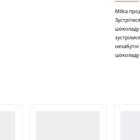
Milka про
Зустрітис
шоколаду 
зустрілис
незабутні
шоколаду 