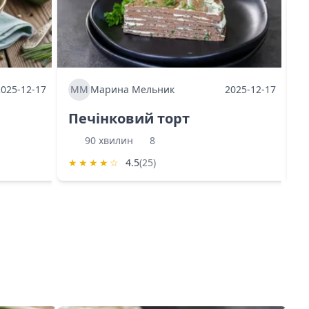
2025-12-17
ММ
Марина Мельник
2025-12-17
М
Печінковий торт
К
90 хвилин
8
★
★
★
★
☆
4.5
(25)
★