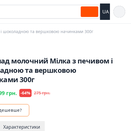
Відкрит
UA
 і шоколадною та вершковою начинками 300г
ад молочний Мілка з печивом і
адною та вершковою
ками 300г
99 грн.
-64%
275 грн.
 дешевше?
Характеристики