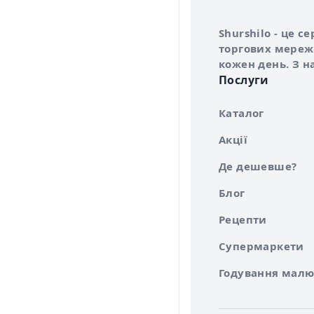
Інформація про 
Про сервіс Shurs
Shurshilo - це 
торгових мережа
кожен день. З н
Послуги
Каталог
Акції
Де дешевше?
Блог
Рецепти
Супермаркети
Годування малю