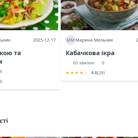
ьник
2025-12-17
ММ
Марина Мельник
ркою та
Кабачкова ікра
м
60 хвилин
6
4
★
★
★
★
☆
4.6
(28)
4)
сті