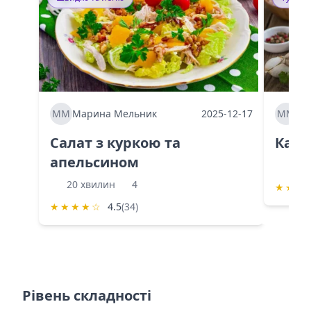
ММ
Марина Мельник
2025-12-17
ММ
Ма
Салат з куркою та
Каба
апельсином
60 
20 хвилин
4
★
★
★
★
★
★
★
☆
4.5
(34)
Рівень складності