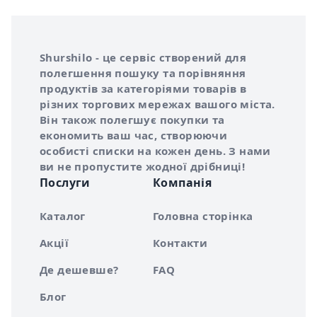
Інформація про Shurshilo та корисні посилання
Про сервіс Shurshilo
Shurshilo - це сервіс створений для
полегшення пошуку та порівняння
продуктів за категоріями товарів в
різних торгових мережах вашого міста.
Він також полегшує покупки та
економить ваш час, створюючи
особисті списки на кожен день. З нами
ви не пропустите жодної дрібниці!
Послуги
Компанія
Каталог
Головна сторінка
Акції
Контакти
Де дешевше?
FAQ
Блог