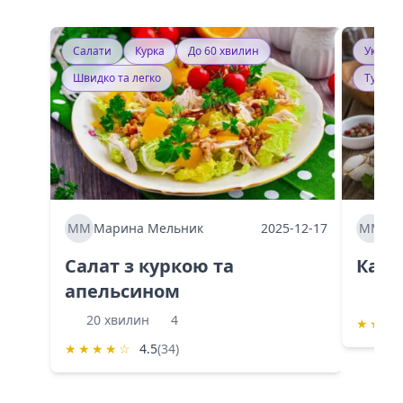
Салати
Курка
До 60 хвилин
Україн
Швидко та легко
Тушку
ММ
Марина Мельник
2025-12-17
ММ
Ма
Салат з куркою та
Каба
апельсином
60 
20 хвилин
4
★
★
★
★
★
★
★
☆
4.5
(34)