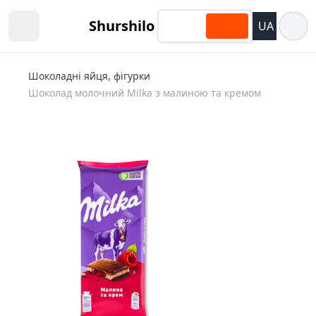
Відкри
Shurshilo
UA
Open sidebar
Шоколадні яйця, фігурки
Шоколад молочний Milka з малиною та кремом