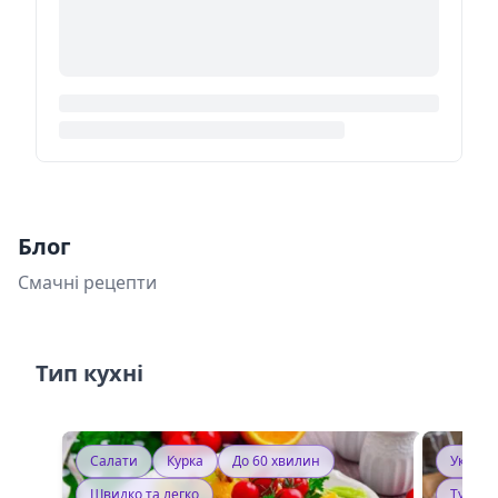
Блог
Смачні рецепти
Тип кухні
Салати
Курка
До 60 хвилин
Україн
Швидко та легко
Тушку