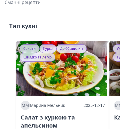
Смачні рецепти
Тип кухні
Салати
Курка
До 60 хвилин
Україн
Швидко та легко
Тушку
ММ
Марина Мельник
2025-12-17
ММ
Ма
Салат з куркою та
Каба
апельсином
60 