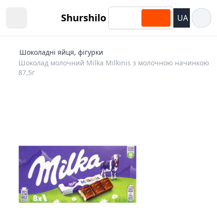
Відкри
Shurshilo
UA
Open sidebar
Шоколадні яйця, фігурки
Шоколад молочний Milka Milkinis з молочною начинкою
87,5г