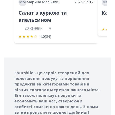
ММ
Марина Мельник
2025-12-17
ММ
Ма
Салат з куркою та
Каба
апельсином
60 
20 хвилин
4
★
★
★
★
★
★
★
☆
4.5
(34)
Інформація про Shurshilo та корисні посилання
Про сервіс Shurshilo
Shurshilo - це сервіс створений для
полегшення пошуку та порівняння
продуктів за категоріями товарів в
різних торгових мережах вашого міста.
Він також полегшує покупки та
економить ваш час, створюючи
особисті списки на кожен день. З нами
ви не пропустите жодної дрібниці!