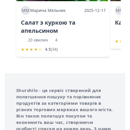
ММ
Марина Мельник
2025-12-17
ММ
Ма
Салат з куркою та
Каба
апельсином
60 
20 хвилин
4
★
★
★
★
★
★
★
☆
4.5
(34)
Інформація про Shurshilo та корисні посилання
Про сервіс Shurshilo
Shurshilo - це сервіс створений для
полегшення пошуку та порівняння
продуктів за категоріями товарів в
різних торгових мережах вашого міста.
Він також полегшує покупки та
економить ваш час, створюючи
особисті списки на кожен день. З нами