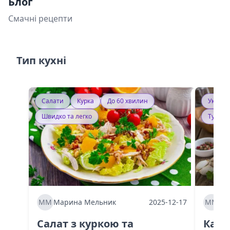
Блог
Смачні рецепти
Тип кухні
Салати
Курка
До 60 хвилин
Україн
Швидко та легко
Тушку
ММ
Марина Мельник
2025-12-17
ММ
Ма
Салат з куркою та
Каба