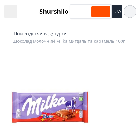
Відкри
Shurshilo
UA
Open sidebar
Шоколадні яйця, фігурки
Шоколад молочний Milka мигдаль та карамель 100г