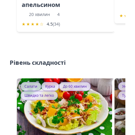
апельсином
60 
20 хвилин
4
★
★
★
★
★
★
★
☆
4.5
(34)
Рівень складності
Салати
Курка
До 60 хвилин
Україн
Швидко та легко
Тушку