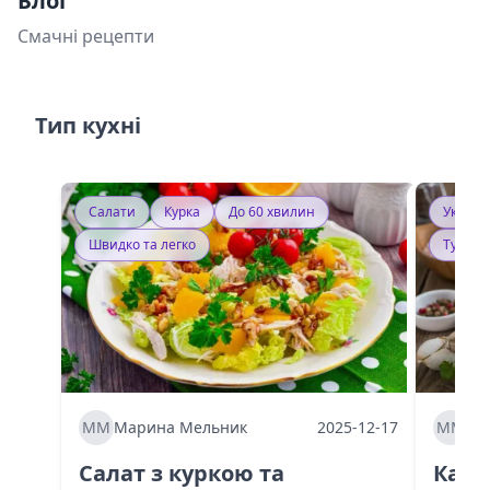
Блог
Смачні рецепти
Тип кухні
Салати
Курка
До 60 хвилин
Україн
Швидко та легко
Тушку
ММ
Марина Мельник
2025-12-17
ММ
Ма
Салат з куркою та
Каба