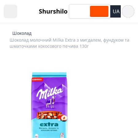
Відкри
Shurshilo
UA
Open sidebar
Шоколад
Шоколад молочний Milka Extra з мигдалем, фундуком та
шматочками кокосового печива 130г