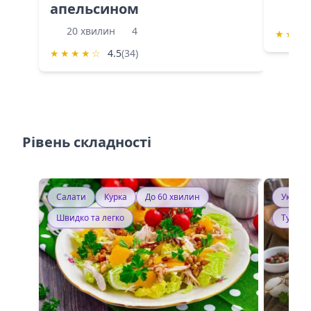
апельсином
60 
20 хвилин
4
★
★
★
★
★
★
★
☆
4.5
(34)
Рівень складності
Салати
Курка
До 60 хвилин
Україн
Швидко та легко
Тушку