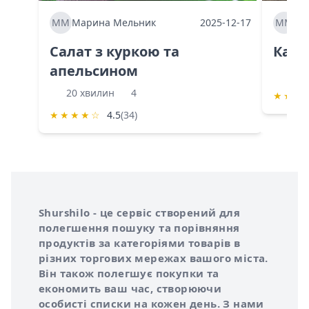
ММ
Марина Мельник
2025-12-17
ММ
Ма
Салат з куркою та
Каба
апельсином
60 
20 хвилин
4
★
★
★
★
★
★
★
☆
4.5
(34)
Інформація про Shurshilo та корисні посилання
Про сервіс Shurshilo
Shurshilo - це сервіс створений для
полегшення пошуку та порівняння
продуктів за категоріями товарів в
різних торгових мережах вашого міста.
Він також полегшує покупки та
економить ваш час, створюючи
особисті списки на кожен день. З нами