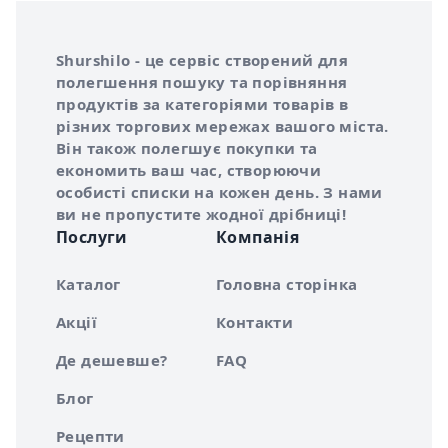
Інформація про Shurshilo та корисні посилання
Про сервіс Shurshilo
Shurshilo - це сервіс створений для
полегшення пошуку та порівняння
продуктів за категоріями товарів в
різних торгових мережах вашого міста.
Він також полегшує покупки та
економить ваш час, створюючи
особисті списки на кожен день. З нами
ви не пропустите жодної дрібниці!
Послуги
Компанія
Каталог
Головна сторінка
Акції
Контакти
Де дешевше?
FAQ
Блог
Рецепти