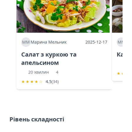
ММ
Марина Мельник
2025-12-17
ММ
Ма
Салат з куркою та
Каба
апельсином
60 
20 хвилин
4
★
★
★
★
★
★
★
☆
4.5
(34)
Рівень складності