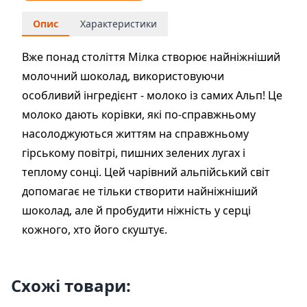
Опис
Характеристики
Вже понад столiття Мiлка створює найнiжнiший
молочний шоколад, використовуючи
особливий iнгредiєнт - молоко iз самих Альп! Це
молоко дають корiвки, якi по-справжньому
насолоджуються життям на справжньому
гiрському повiтрi, пишних зелених лугах i
теплому сонцi. Цей чарiвний альпiйський свiт
допомагає не тiльки створити найнiжнiший
шоколад, але й пробудити нiжнiсть у серцi
кожного, хто його скуштує.
Схожі товари: