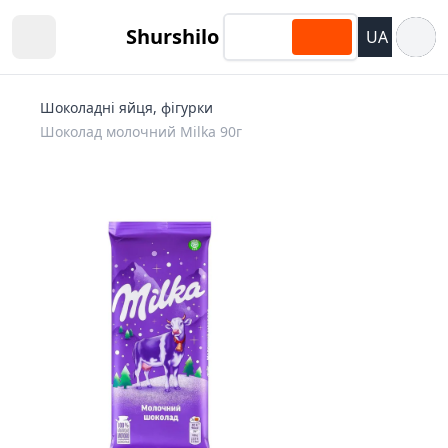
Відкри
Shurshilo
UA
Open sidebar
Шоколадні яйця, фігурки
Шоколад молочний Milka 90г