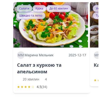
Салати
Курка
До 60 хвилин
Україн
Швидко та легко
Тушку
ММ
Марина Мельник
2025-12-17
ММ
Ма
Салат з куркою та
Каба
апельсином
60 
20 хвилин
4
★
★
★
★
★
★
★
☆
4.5
(34)