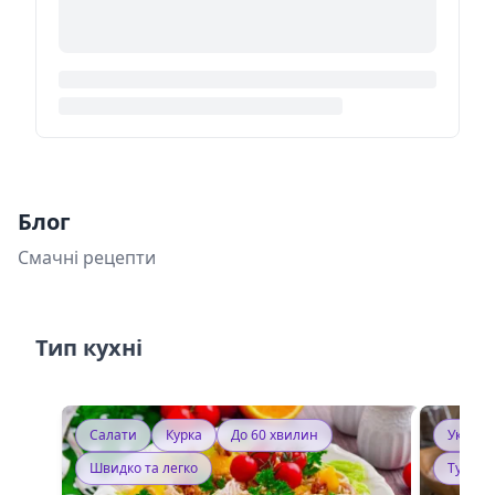
Блог
Смачні рецепти
Тип кухні
Салати
Курка
До 60 хвилин
Україн
Швидко та легко
Тушку