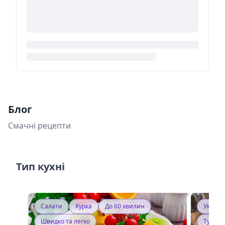
Блог
Смачні рецепти
Тип кухні
Салати
Курка
До 60 хвилин
Україн
Швидко та легко
Тушку