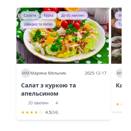
Салати
Курка
До 60 хвилин
Україн
Швидко та легко
Тушку
ММ
Марина Мельник
2025-12-17
ММ
Ма
Салат з куркою та
Каба
апельсином
60 
20 хвилин
4
★
★
★
★
★
★
★
☆
4.5
(34)