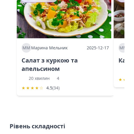
ММ
Марина Мельник
2025-12-17
ММ
Ма
Салат з куркою та
Каба
апельсином
60 
20 хвилин
4
★
★
★
★
★
★
★
☆
4.5
(34)
Рівень складності