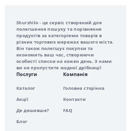
Інформація про Shurshilo та корисні посилання
Про сервіс Shurshilo
Shurshilo - це сервіс створений для
полегшення пошуку та порівняння
продуктів за категоріями товарів в
різних торгових мережах вашого міста.
Він також полегшує покупки та
економить ваш час, створюючи
особисті списки на кожен день. З нами
ви не пропустите жодної дрібниці!
Послуги
Компанія
Каталог
Головна сторінка
Акції
Контакти
Де дешевше?
FAQ
Блог