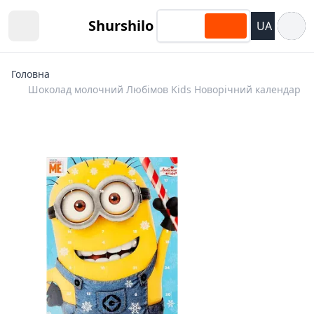
Відкри
Shurshilo
UA
Open sidebar
Головна
Шоколад молочний Любімов Kids Новорічний календар