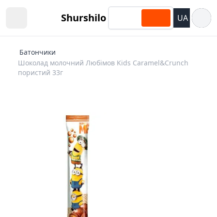
Відкри
Shurshilo
UA
Open sidebar
Батончики
Шоколад молочний Любімов Kids Caramel&Crunch
пористий 33г