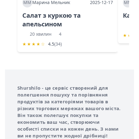
ММ
Марина Мельник
2025-12-17
ММ
Ма
Салат з куркою та
Каба
апельсином
60 
20 хвилин
4
★
★
★
★
★
★
★
☆
4.5
(34)
Інформація про Shurshilo та корисні посилання
Про сервіс Shurshilo
Shurshilo - це сервіс створений для
полегшення пошуку та порівняння
продуктів за категоріями товарів в
різних торгових мережах вашого міста.
Він також полегшує покупки та
економить ваш час, створюючи
особисті списки на кожен день. З нами
ви не пропустите жодної дрібниці!