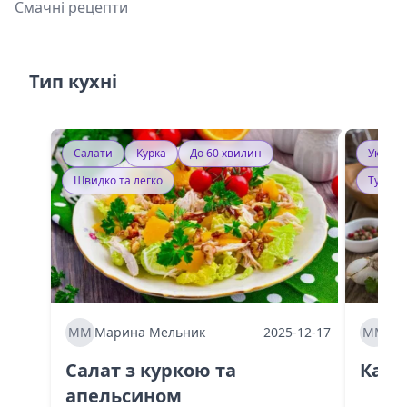
Смачні рецепти
Тип кухні
Салати
Курка
До 60 хвилин
Україн
Швидко та легко
Тушку
ММ
Марина Мельник
2025-12-17
ММ
Ма
Салат з куркою та
Каба
апельсином
60 