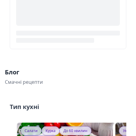
Блог
Смачні рецепти
Тип кухні
Салати
Курка
До 60 хвилин
Україн