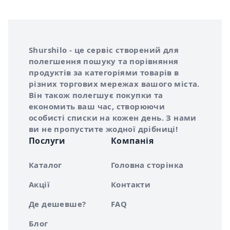
Інформація про Shurshilo та корисні посилання
Про сервіс Shurshilo
Shurshilo - це сервіс створений для
полегшення пошуку та порівняння
продуктів за категоріями товарів в
різних торгових мережах вашого міста.
Він також полегшує покупки та
економить ваш час, створюючи
особисті списки на кожен день. З нами
ви не пропустите жодної дрібниці!
Послуги
Компанія
Каталог
Головна сторінка
Акції
Контакти
Де дешевше?
FAQ
Блог