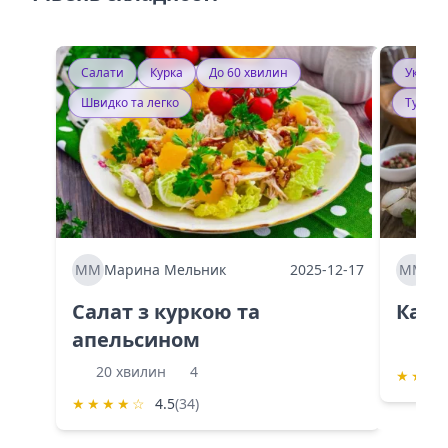
Салати
Курка
До 60 хвилин
Україн
Швидко та легко
Тушку
ММ
Марина Мельник
2025-12-17
ММ
Ма
Салат з куркою та
Каба
апельсином
60 
20 хвилин
4
★
★
★
★
★
★
★
☆
4.5
(34)