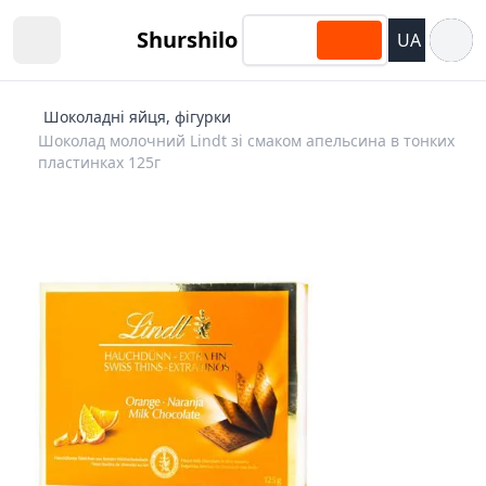
Відкри
Shurshilo
UA
Open sidebar
Шоколадні яйця, фігурки
Шоколад молочний Lindt зі смаком апельсина в тонких
пластинках 125г