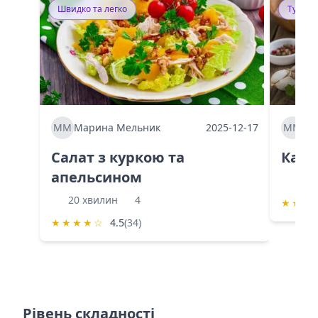
Швидко та легко
Тушку
ММ
Марина Мельник
2025-12-17
ММ
Ма
Салат з куркою та
Каба
апельсином
60 
20 хвилин
4
★
★
★
★
★
★
★
☆
4.5
(34)
Рівень складності