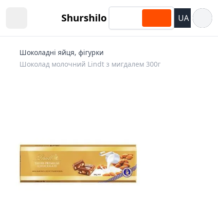
Відкри
Shurshilo
UA
Open sidebar
Шоколадні яйця, фігурки
Шоколад молочний Lindt з мигдалем 300г