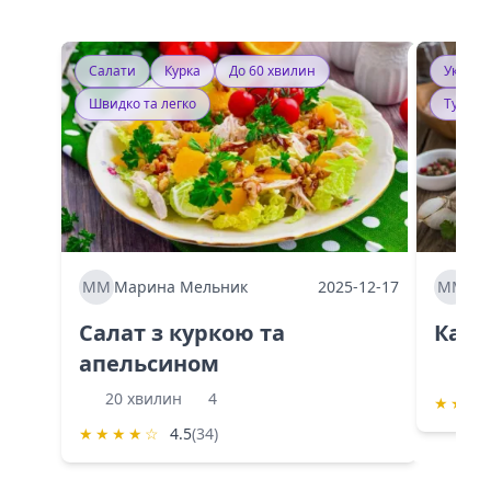
Салати
Курка
До 60 хвилин
Україн
Швидко та легко
Тушку
ММ
Марина Мельник
2025-12-17
ММ
Ма
Салат з куркою та
Каба
апельсином
60 
20 хвилин
4
★
★
★
★
★
★
★
☆
4.5
(34)