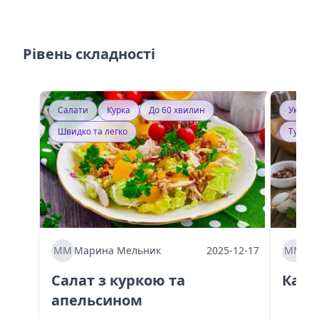
Рівень складності
Салати
Курка
До 60 хвилин
Україн
Швидко та легко
Тушку
ММ
Марина Мельник
2025-12-17
ММ
Ма
Салат з куркою та
Каба
апельсином
60 