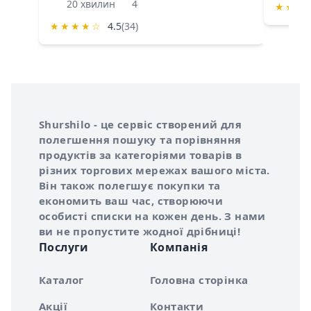
20 хвилин
4
★
★
★
★
★
★
★
☆
4.5
(34)
Інформація про Shurshilo та корисні посилання
Про сервіс Shurshilo
Shurshilo - це сервіс створений для
полегшення пошуку та порівняння
продуктів за категоріями товарів в
різних торгових мережах вашого міста.
Він також полегшує покупки та
економить ваш час, створюючи
особисті списки на кожен день. З нами
ви не пропустите жодної дрібниці!
Послуги
Компанія
Каталог
Головна сторінка
Акції
Контакти