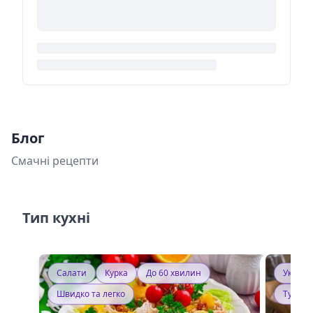
Блог
Смачні рецепти
Тип кухні
Салати
Курка
До 60 хвилин
Україн
Швидко та легко
Тушку