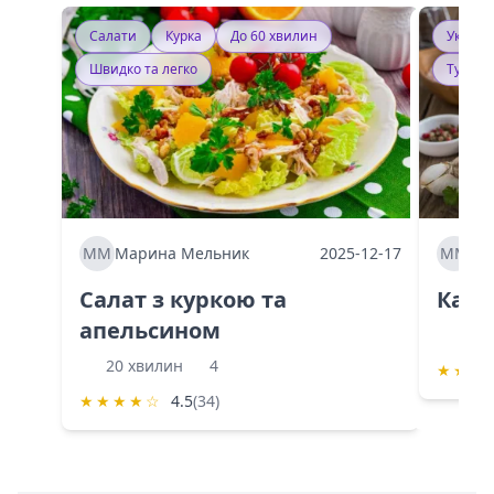
Салати
Курка
До 60 хвилин
Україн
Швидко та легко
Тушку
ММ
Марина Мельник
2025-12-17
ММ
Ма
Салат з куркою та
Каба
апельсином
60 
20 хвилин
4
★
★
★
★
★
★
★
☆
4.5
(34)