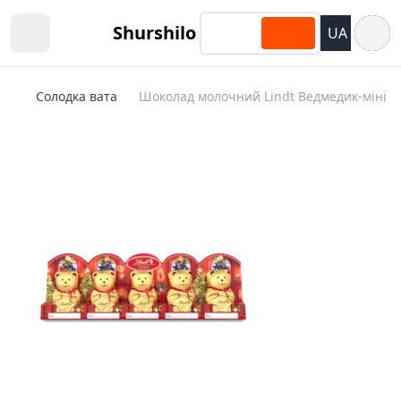
Відкри
Shurshilo
UA
Open sidebar
Cолодка вата
Шоколад молочний Lindt Ведмедик-міні