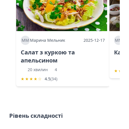
ММ
Марина Мельник
2025-12-17
ММ
Ма
Салат з куркою та
Каба
апельсином
60 
20 хвилин
4
★
★
★
★
★
★
★
☆
4.5
(34)
Рівень складності