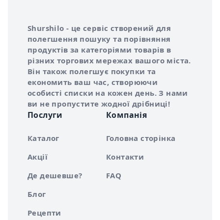
Інформація про Shurshilo та корисні посилання
Про сервіс Shurshilo
Shurshilo - це сервіс створений для
полегшення пошуку та порівняння
продуктів за категоріями товарів в
різних торгових мережах вашого міста.
Він також полегшує покупки та
економить ваш час, створюючи
особисті списки на кожен день. З нами
ви не пропустите жодної дрібниці!
Послуги
Компанія
Каталог
Головна сторінка
Акції
Контакти
Де дешевше?
FAQ
Блог
Рецепти