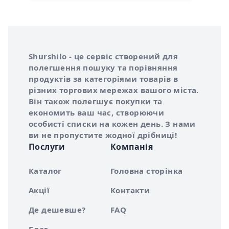
Інформація про Shurshilo та корисні посилання
Про сервіс Shurshilo
Shurshilo - це сервіс створений для
полегшення пошуку та порівняння
продуктів за категоріями товарів в
різних торгових мережах вашого міста.
Він також полегшує покупки та
економить ваш час, створюючи
особисті списки на кожен день. З нами
ви не пропустите жодної дрібниці!
Послуги
Компанія
Каталог
Головна сторінка
Акції
Контакти
Де дешевше?
FAQ