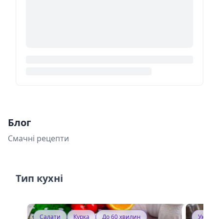
Блог
Смачні рецепти
Тип кухні
Салати
Курка
До 60 хвилин
Україн