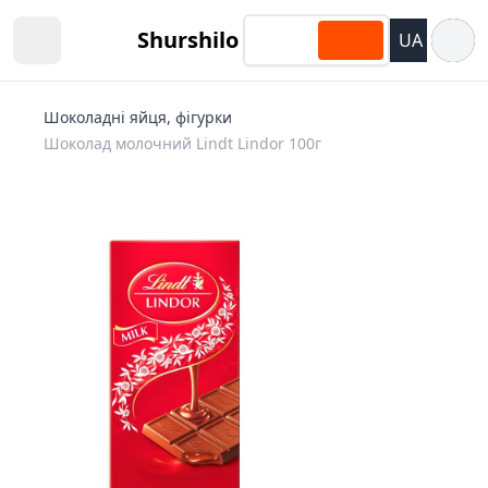
Відкри
Shurshilo
UA
Open sidebar
Шоколадні яйця, фігурки
Шоколад молочний Lindt Lindor 100г