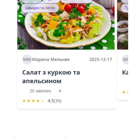
Швидко та легко
Тушку
ММ
Марина Мельник
2025-12-17
ММ
Ма
Салат з куркою та
Каба
апельсином
60 
20 хвилин
4
★
★
★
★
★
★
★
☆
4.5
(34)