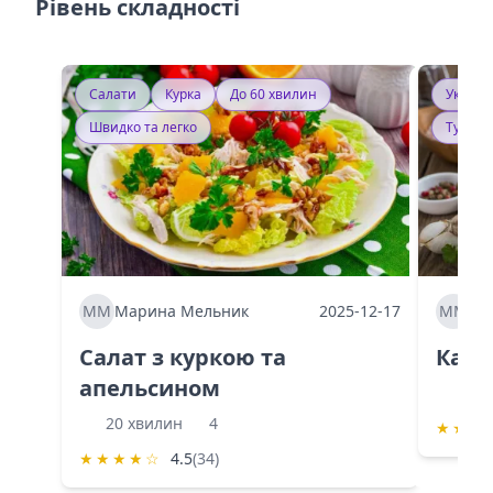
Рівень складності
Салати
Курка
До 60 хвилин
Україн
Швидко та легко
Тушку
ММ
Марина Мельник
2025-12-17
ММ
Ма
Салат з куркою та
Каба
апельсином
60 
20 хвилин
4
★
★
★
★
★
★
★
☆
4.5
(34)