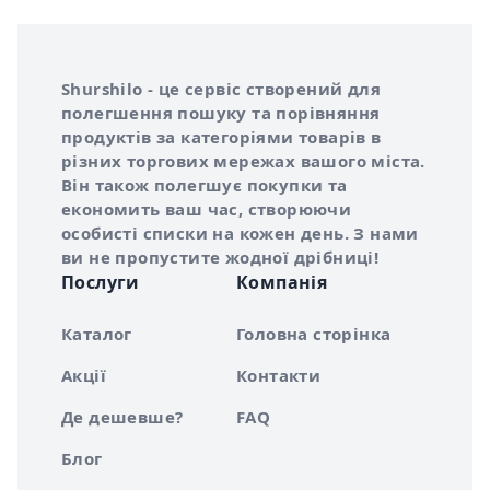
Інформація про Shurshilo та корисні посилання
Про сервіс Shurshilo
Shurshilo - це сервіс створений для
полегшення пошуку та порівняння
продуктів за категоріями товарів в
різних торгових мережах вашого міста.
Він також полегшує покупки та
економить ваш час, створюючи
особисті списки на кожен день. З нами
ви не пропустите жодної дрібниці!
Послуги
Компанія
Каталог
Головна сторінка
Акції
Контакти
Де дешевше?
FAQ
Блог