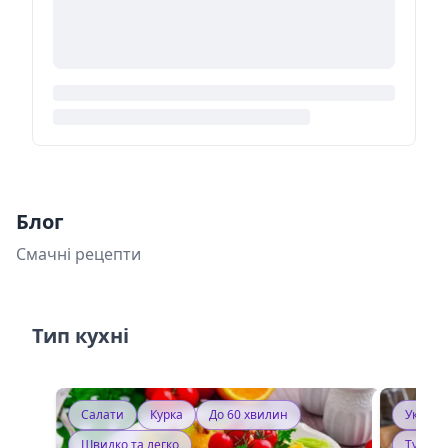
Блог
Смачні рецепти
Тип кухні
Салати
Курка
До 60 хвилин
Україн
Швидко та легко
Тушку