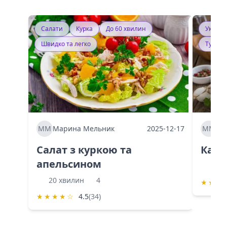
Салати
Курка
До 60 хвилин
Україн
Швидко та легко
Тушку
ММ
Марина Мельник
2025-12-17
ММ
Ма
Салат з куркою та
Каба
апельсином
60 
20 хвилин
4
★
★
★
★
★
★
★
☆
4.5
(34)