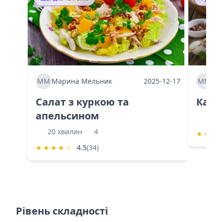
ММ
Марина Мельник
2025-12-17
ММ
Ма
Салат з куркою та
Каба
апельсином
60 
20 хвилин
4
★
★
★
★
★
★
★
☆
4.5
(34)
Рівень складності