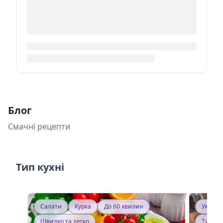
Блог
Смачні рецепти
Тип кухні
Салати
Курка
До 60 хвилин
Україн
Швидко та легко
Тушку