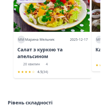
ММ
Марина Мельник
2025-12-17
ММ
Ма
Салат з куркою та
Каба
апельсином
60 
20 хвилин
4
★
★
★
★
★
★
★
☆
4.5
(34)
Рівень складності