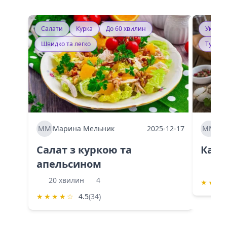
Салати
Курка
До 60 хвилин
Україн
Швидко та легко
Тушку
ММ
Марина Мельник
2025-12-17
ММ
Ма
Салат з куркою та
Каба
апельсином
60 
20 хвилин
4
★
★
★
★
★
★
★
☆
4.5
(34)