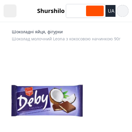
Відкри
Shurshilo
UA
Open sidebar
Шоколадні яйця, фігурки
Шоколад молочний Leona з кокосовою начинкою 90г