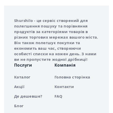
Інформація про Shurshilo та корисні посилання
Про сервіс Shurshilo
Shurshilo - це сервіс створений для
полегшення пошуку та порівняння
продуктів за категоріями товарів в
різних торгових мережах вашого міста.
Він також полегшує покупки та
економить ваш час, створюючи
особисті списки на кожен день. З нами
ви не пропустите жодної дрібниці!
Послуги
Компанія
Каталог
Головна сторінка
Акції
Контакти
Де дешевше?
FAQ
Блог