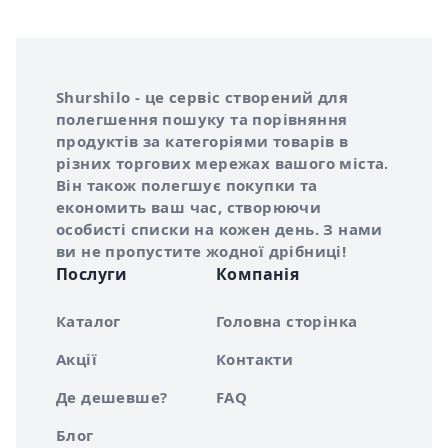
Інформація про Shurshilo та корисні посилання
Про сервіс Shurshilo
Shurshilo - це сервіс створений для
полегшення пошуку та порівняння
продуктів за категоріями товарів в
різних торгових мережах вашого міста.
Він також полегшує покупки та
економить ваш час, створюючи
особисті списки на кожен день. З нами
ви не пропустите жодної дрібниці!
Послуги
Компанія
Каталог
Головна сторінка
Акції
Контакти
Де дешевше?
FAQ
Блог