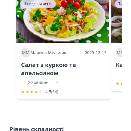
Швидко та легко
Тушку
ММ
Марина Мельник
2025-12-17
ММ
Ма
Салат з куркою та
Каба
апельсином
60 
20 хвилин
4
★
★
★
★
★
★
★
☆
4.5
(34)
Рівень складності