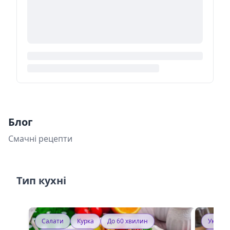
Блог
Смачні рецепти
Тип кухні
Салати
Курка
До 60 хвилин
Україн