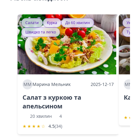
Салати
Курка
До 60 хвилин
Україн
Швидко та легко
Тушку
ММ
Марина Мельник
2025-12-17
ММ
Ма
Салат з куркою та
Каба
апельсином
60 
20 хвилин
4
★
★
★
★
★
★
★
☆
4.5
(34)