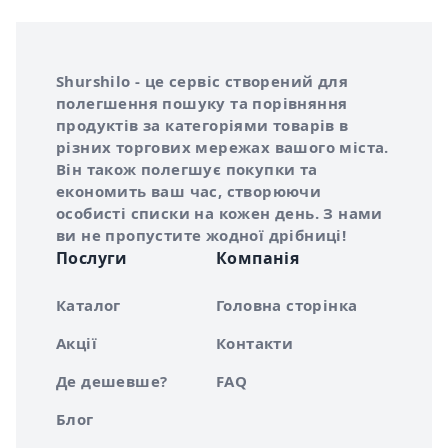
Інформація про Shurshilo та корисні посилання
Про сервіс Shurshilo
Shurshilo - це сервіс створений для
полегшення пошуку та порівняння
продуктів за категоріями товарів в
різних торгових мережах вашого міста.
Він також полегшує покупки та
економить ваш час, створюючи
особисті списки на кожен день. З нами
ви не пропустите жодної дрібниці!
Послуги
Компанія
Каталог
Головна сторінка
Акції
Контакти
Де дешевше?
FAQ
Блог