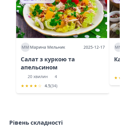
ММ
Марина Мельник
2025-12-17
ММ
Ма
Салат з куркою та
Каба
апельсином
60 
20 хвилин
4
★
★
★
★
★
★
★
☆
4.5
(34)
Рівень складності