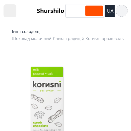
Відкри
Shurshilo
UA
Open sidebar
Інші солодощі
Шоколад молочний Лавка традицій Korиsni арахіс-сіль