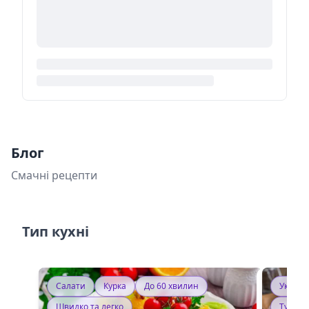
Блог
Смачні рецепти
Тип кухні
Салати
Курка
До 60 хвилин
Україн
Швидко та легко
Тушку