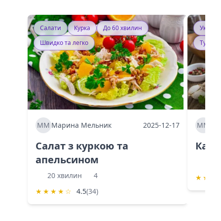
Салати
Курка
До 60 хвилин
Україн
Швидко та легко
Тушку
ММ
Марина Мельник
2025-12-17
ММ
Ма
Салат з куркою та
Каба
апельсином
60 
20 хвилин
4
★
★
★
★
★
★
★
☆
4.5
(34)