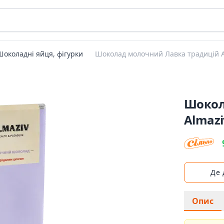
Шоколадні яйця, фігурки
Шоколад молочний Лавка традицій A
Шокол
Almazi
Де
Опис