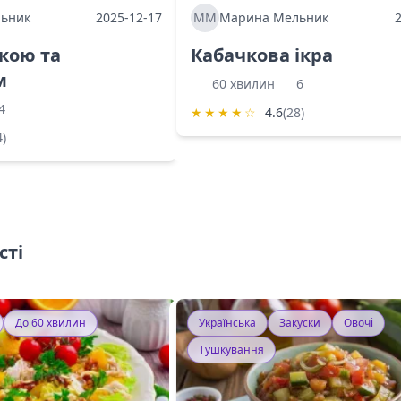
ьник
2025-12-17
ММ
Марина Мельник
ркою та
Кабачкова ікра
м
60 хвилин
6
4
★
★
★
★
☆
4.6
(28)
4)
сті
До 60 хвилин
Українська
Закуски
Овочі
Тушкування