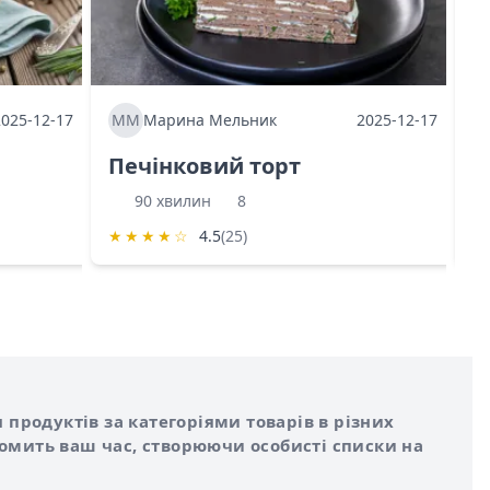
2025-12-17
ММ
Марина Мельник
2025-12-17
М
Печінковий торт
К
90 хвилин
8
★
★
★
★
☆
4.5
(25)
★
 продуктів за категоріями товарів в різних
номить ваш час, створюючи особисті списки на