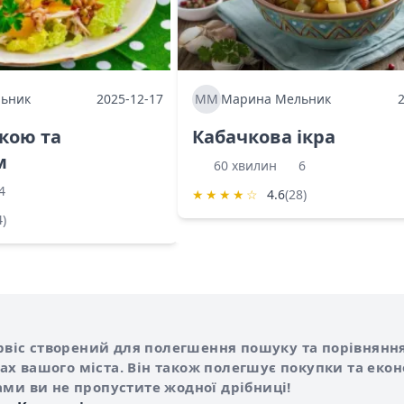
ьник
2025-12-17
ММ
Марина Мельник
ркою та
Кабачкова ікра
м
60 хвилин
6
4
★
★
★
★
☆
4.6
(28)
4)
Shurshilo та корисні посилання
hilo
сервіс створений для полегшення пошуку та порівняння
х вашого міста. Він також полегшує покупки та еко
ами ви не пропустите жодної дрібниці!