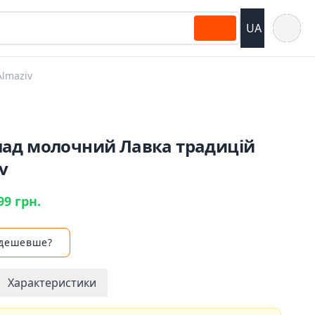
Відкрит
UA
lmaziv
ад молочний Лавка традицій
v
99 грн.
 дешевше?
Характеристики