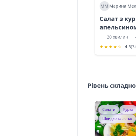
ММ
Марина Мел
Салат з ку
апельсино
20 хвилин
★
★
★
★
☆
4.5
(3
Рівень складно
Салати
Курка
Швидко та легко