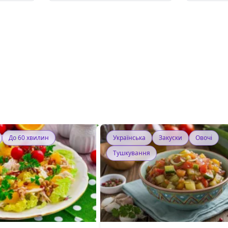
До 60 хвилин
Українська
Закуски
Овочі
Тушкування