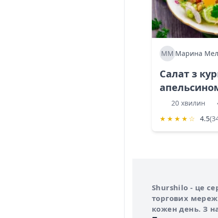
ММ
Марина Мел
Салат з ку
апельсино
20 хвилин
★
★
★
★
☆
4.5
(3
Інформація про 
Про сервіс Shurs
Shurshilo - це 
торгових мережа
кожен день. З н