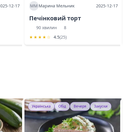
2025-12-17
ММ
Марина Мельник
2025-12-17
М
Печінковий торт
К
90 хвилин
8
★
★
★
★
☆
4.5
(25)
★
Українська
Обід
Вечеря
Закуски
У