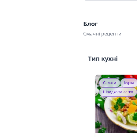
Блог
Смачні рецепти
Тип кухні
Салати
Курка
Швидко та легко