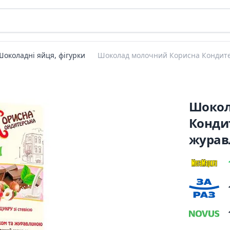
Шоколадні яйця, фігурки
Шоколад молочний Корисна Кондитер
Шокол
Конди
журавл