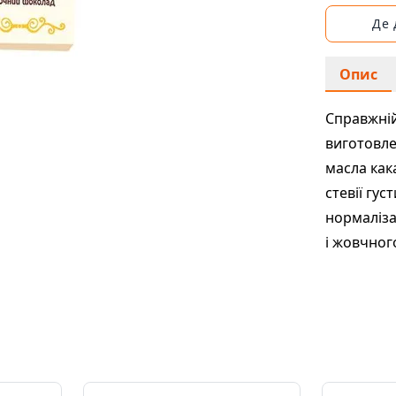
Де
Опис
Справжні
виготовле
масла как
стевії гус
нормаліза
і жовчного