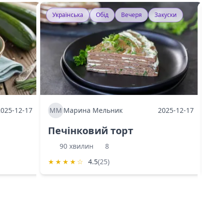
Українська
Обід
Вечеря
Закуски
У
2025-12-17
ММ
Марина Мельник
2025-12-17
М
Печінковий торт
К
90 хвилин
8
★
★
★
★
☆
4.5
(25)
★