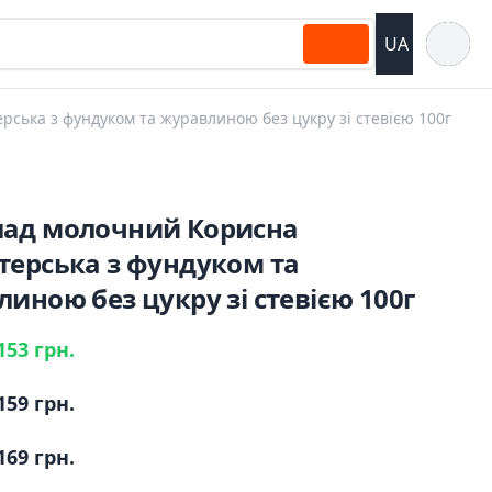
Відкрит
UA
ська з фундуком та журавлиною без цукру зі стевією 100г
ад молочний Корисна
терська з фундуком та
иною без цукру зі стевією 100г
153 грн.
159 грн.
169 грн.