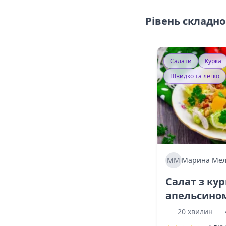
Рівень складно
Салати
Курка
Швидко та легко
ММ
Марина Мел
Салат з ку
апельсино
20 хвилин