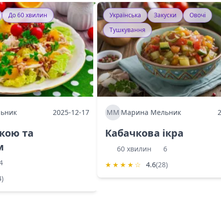
До 60 хвилин
Українська
Закуски
Овочі
Тушкування
ьник
2025-12-17
ММ
Марина Мельник
ркою та
Кабачкова ікра
м
60 хвилин
6
4
★
★
★
★
☆
4.6
(28)
4)