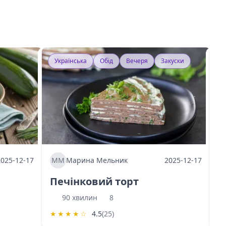
Українська
Обід
Вечеря
Закуски
У
2025-12-17
ММ
Марина Мельник
2025-12-17
М
Печінковий торт
К
90 хвилин
8
★
★
★
★
☆
4.5
(25)
★