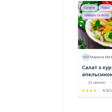
Салати
Курка
Швидко та легко
ММ
Марина Мел
Салат з ку
апельсино
20 хвилин
★
★
★
★
☆
4.5
(3