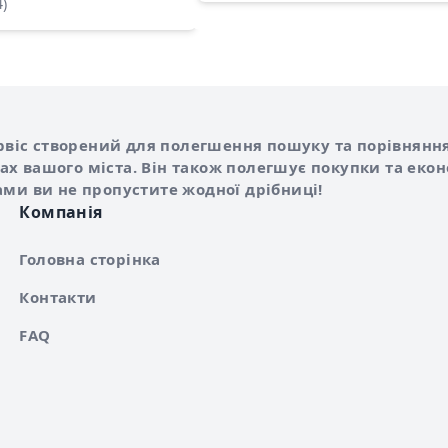
4)
Shurshilo та корисні посилання
hilo
сервіс створений для полегшення пошуку та порівняння
х вашого міста. Він також полегшує покупки та еко
ами ви не пропустите жодної дрібниці!
Компанія
Головна сторінка
Контакти
FAQ