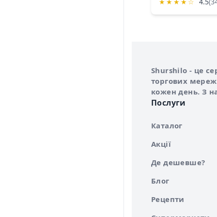
★
★
★
★
☆
4.5
(3
Інформація про 
Про сервіс Shurs
Shurshilo - це 
торгових мережа
кожен день. З н
Послуги
Каталог
Акції
Де дешевше?
Блог
Рецепти