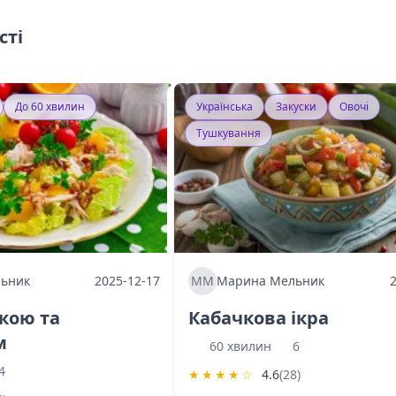
сті
До 60 хвилин
Українська
Закуски
Овочі
Тушкування
ьник
2025-12-17
ММ
Марина Мельник
ркою та
Кабачкова ікра
м
60 хвилин
6
4
★
★
★
★
☆
4.6
(28)