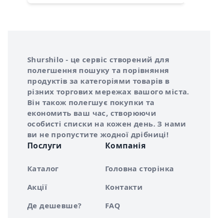
Інформація про Shurshilo та корисні посилання
Про сервіс Shurshilo
Shurshilo - це сервіс створений для
полегшення пошуку та порівняння
продуктів за категоріями товарів в
різних торгових мережах вашого міста.
Він також полегшує покупки та
економить ваш час, створюючи
особисті списки на кожен день. З нами
ви не пропустите жодної дрібниці!
Послуги
Компанія
Каталог
Головна сторінка
Акції
Контакти
Де дешевше?
FAQ