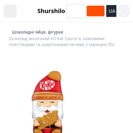
Відкри
Shurshilo
UA
Open sidebar
Шоколадні яйця, фігурки
Шоколад молочний Kit Kat Санта зі злаковими
пластівцями та шматочками печива з корицею 85г