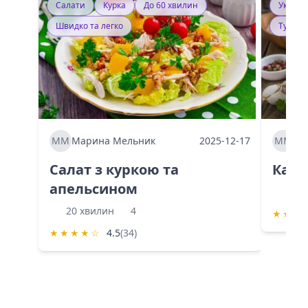
Салати
Курка
До 60 хвилин
Україн
Швидко та легко
Тушку
ММ
Марина Мельник
2025-12-17
ММ
Ма
Салат з куркою та
Каба
апельсином
60 
20 хвилин
4
★
★
★
★
★
★
★
☆
4.5
(34)