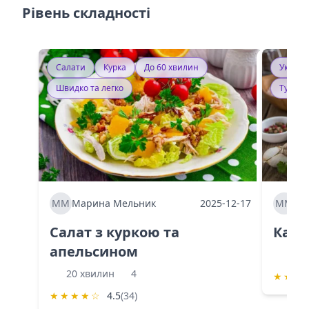
Рівень складності
Салати
Курка
До 60 хвилин
Україн
Швидко та легко
Тушку
ММ
Марина Мельник
2025-12-17
ММ
Ма
Салат з куркою та
Каба
апельсином
60 
20 хвилин
4
★
★
★
★
★
★
★
☆
4.5
(34)