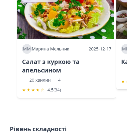
ММ
Марина Мельник
2025-12-17
ММ
Ма
Салат з куркою та
Каба
апельсином
60 
20 хвилин
4
★
★
★
★
★
★
★
☆
4.5
(34)
Рівень складності