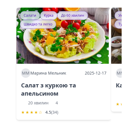
Салати
Курка
До 60 хвилин
Україн
Швидко та легко
Тушку
ММ
Марина Мельник
2025-12-17
ММ
Ма
Салат з куркою та
Каба
апельсином
60 
20 хвилин
4
★
★
★
★
★
★
★
☆
4.5
(34)