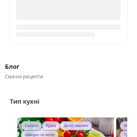
Блог
Смачні рецепти
Тип кухні
Салати
Курка
До 60 хвилин
Україн
Швидко та легко
Тушку