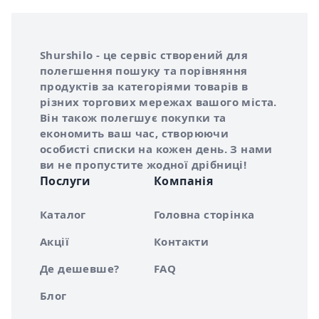
Інформація про Shurshilo та корисні посилання
Про сервіс Shurshilo
Shurshilo - це сервіс створений для
полегшення пошуку та порівняння
продуктів за категоріями товарів в
різних торгових мережах вашого міста.
Він також полегшує покупки та
економить ваш час, створюючи
особисті списки на кожен день. З нами
ви не пропустите жодної дрібниці!
Послуги
Компанія
Каталог
Головна сторінка
Акції
Контакти
Де дешевше?
FAQ
Блог