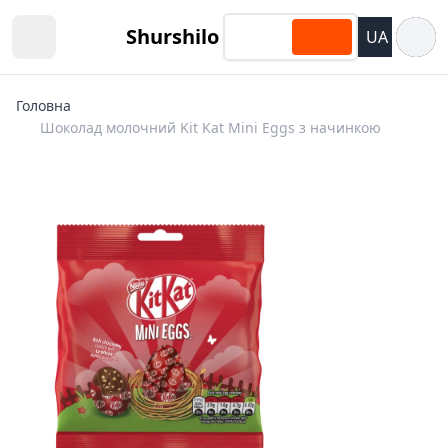
Відкри
Shurshilo
UA
Open sidebar
Головна
Шоколад молочний Kit Kat Mini Eggs з начинкою