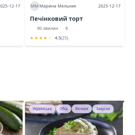
2025-12-17
ММ
Марина Мельник
2025-12-17
М
Печінковий торт
К
90 хвилин
8
★
★
★
★
☆
4.5
(25)
★
Українська
Обід
Вечеря
Закуски
У