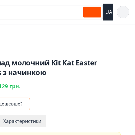
Відкрит
UA
д молочний Kit Kat Easter
s з начинкою
129 грн.
 дешевше?
Характеристики