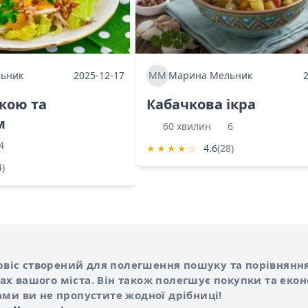
ьник
2025-12-17
ММ
Марина Мельник
ркою та
Кабачкова ікра
м
60 хвилин
6
4
★
★
★
★
☆
4.6
(28)
4)
Shurshilo та корисні посилання
hilo
сервіс створений для полегшення пошуку та порівняння
х вашого міста. Він також полегшує покупки та еко
ами ви не пропустите жодної дрібниці!