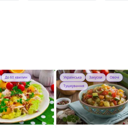
До 60 хвилин
Українська
Закуски
Овочі
Тушкування