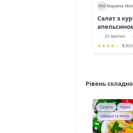
ММ
Марина Мел
Салат з ку
апельсино
20 хвилин
★
★
★
★
☆
4.5
(3
Рівень складно
Салати
Курка
Швидко та легко