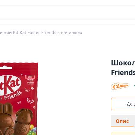
ний Kit Kat Easter Friends з начинкою
Шокола
Friend
Де
Опис