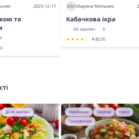
ьник
2025-12-17
ММ
Марина Мельник
ркою та
Кабачкова ікра
м
60 хвилин
6
4
★
★
★
★
☆
4.6
(28)
4)
сті
До 60 хвилин
Українська
Закуски
Овочі
Тушкування