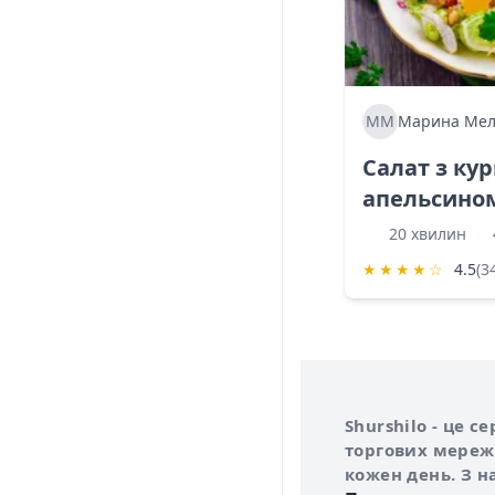
ММ
Марина Мел
Салат з ку
апельсино
20 хвилин
★
★
★
★
☆
4.5
(3
Інформація про 
Про сервіс Shurs
Shurshilo - це 
торгових мережа
кожен день. З н