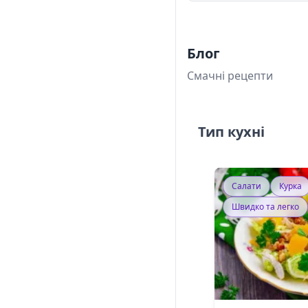
Блог
Смачні рецепти
Тип кухні
Салати
Курка
Швидко та легко