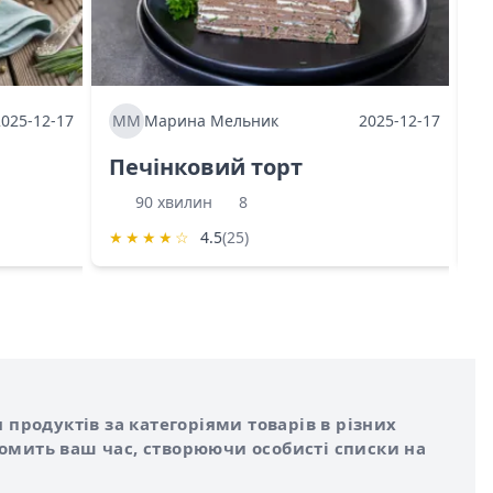
2025-12-17
ММ
Марина Мельник
2025-12-17
М
Печінковий торт
К
90 хвилин
8
★
★
★
★
☆
4.5
(25)
★
 продуктів за категоріями товарів в різних
номить ваш час, створюючи особисті списки на