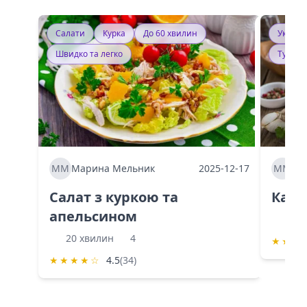
Салати
Курка
До 60 хвилин
Україн
Швидко та легко
Тушку
ММ
Марина Мельник
2025-12-17
ММ
Ма
Салат з куркою та
Каба
апельсином
60 
20 хвилин
4
★
★
★
★
★
★
★
☆
4.5
(34)