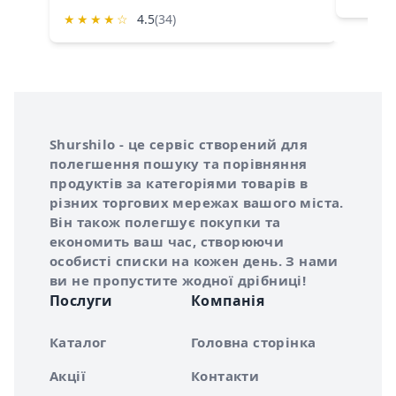
★
★
★
★
☆
4.5
(34)
Інформація про Shurshilo та корисні посилання
Про сервіс Shurshilo
Shurshilo - це сервіс створений для
полегшення пошуку та порівняння
продуктів за категоріями товарів в
різних торгових мережах вашого міста.
Він також полегшує покупки та
економить ваш час, створюючи
особисті списки на кожен день. З нами
ви не пропустите жодної дрібниці!
Послуги
Компанія
Каталог
Головна сторінка
Акції
Контакти