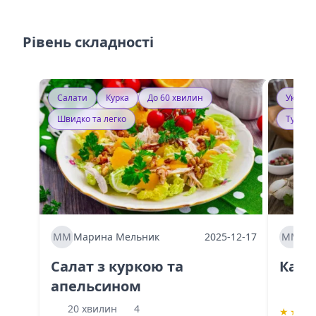
Рівень складності
Салати
Курка
До 60 хвилин
Україн
Швидко та легко
Тушку
ММ
Марина Мельник
2025-12-17
ММ
Ма
Салат з куркою та
Каба
апельсином
60 
20 хвилин
4
★
★
★