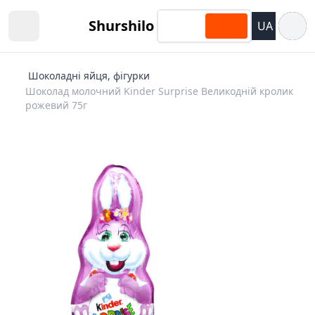
Відкри
Shurshilo
UA
Open sidebar
Шоколадні яйця, фігурки
Шоколад молочний Kinder Surprise Великодній кролик
рожевий 75г