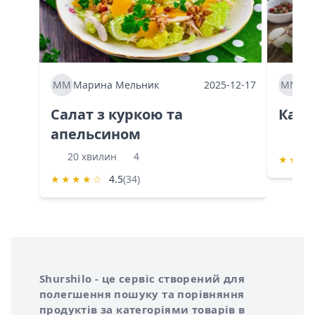
ММ
Марина Мельник
2025-12-17
ММ
Ма
Салат з куркою та
Каба
апельсином
60 
20 хвилин
4
★
★
★
★
★
★
★
☆
4.5
(34)
Інформація про Shurshilo та корисні посилання
Про сервіс Shurshilo
Shurshilo - це сервіс створений для
полегшення пошуку та порівняння
продуктів за категоріями товарів в