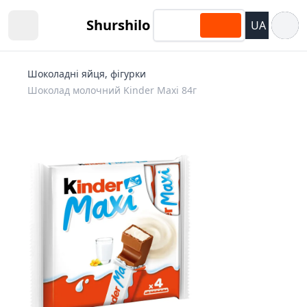
Відкри
Shurshilo
UA
Open sidebar
Шоколадні яйця, фігурки
Шоколад молочний Kinder Maxi 84г