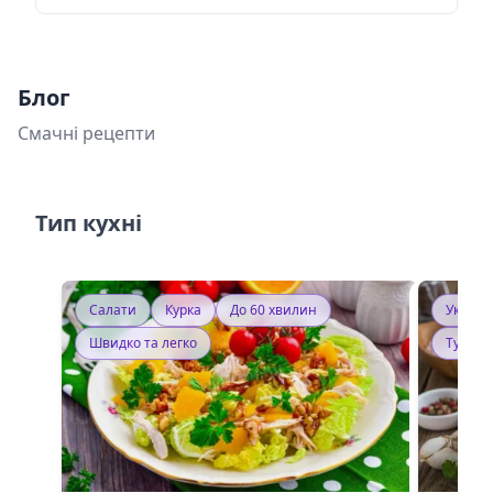
Блог
Смачні рецепти
Тип кухні
Салати
Курка
До 60 хвилин
Україн
Швидко та легко
Тушку