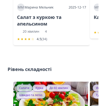
ММ
Марина Мельник
2025-12-17
ММ
Ма
Салат з куркою та
Каба
апельсином
60 
20 хвилин
4
★
★
★
★
★
★
★
☆
4.5
(34)
Рівень складності
Салати
Курка
До 60 хвилин
Україн
Швидко та легко
Тушку