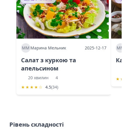
ММ
Марина Мельник
2025-12-17
ММ
Ма
Салат з куркою та
Каба
апельсином
60 
20 хвилин
4
★
★
★
★
★
★
★
☆
4.5
(34)
Рівень складності