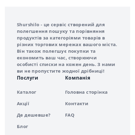
Інформація про Shurshilo та корисні посилання
Про сервіс Shurshilo
Shurshilo - це сервіс створений для
полегшення пошуку та порівняння
продуктів за категоріями товарів в
різних торгових мережах вашого міста.
Він також полегшує покупки та
економить ваш час, створюючи
особисті списки на кожен день. З нами
ви не пропустите жодної дрібниці!
Послуги
Компанія
Каталог
Головна сторінка
Акції
Контакти
Де дешевше?
FAQ
Блог