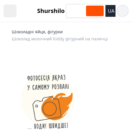
Відкри
Shurshilo
UA
Open sidebar
Шоколадні яйця, фігурки
Шоколад молочний Kiddy фігурний на паличці