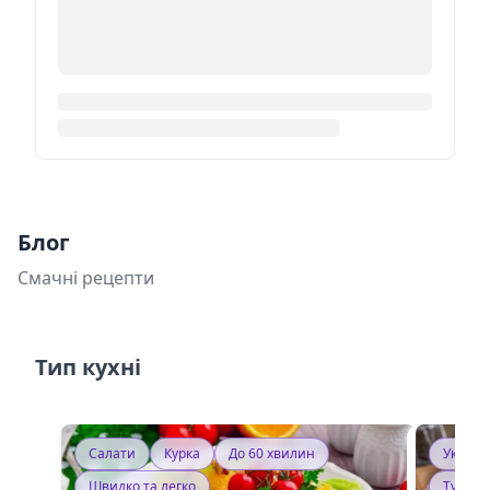
Блог
Смачні рецепти
Тип кухні
Салати
Курка
До 60 хвилин
Україн
Швидко та легко
Тушку