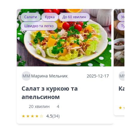
Салати
Курка
До 60 хвилин
Україн
Швидко та легко
Тушку
ММ
Марина Мельник
2025-12-17
ММ
Ма
Салат з куркою та
Каба
апельсином
60 
20 хвилин
4
★
★
★
★
★
★
★
☆
4.5
(34)