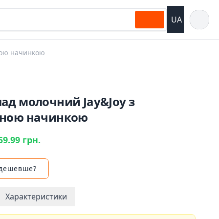
Відкрит
UA
ною начинкою
ад молочний Jay&Joy з
ною начинкою
59.99 грн.
 дешевше?
Характеристики