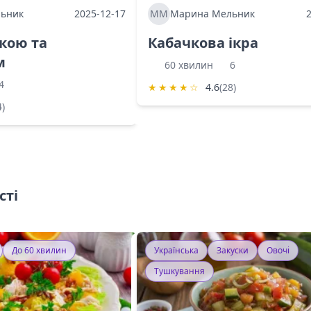
ьник
2025-12-17
ММ
Марина Мельник
ркою та
Кабачкова ікра
м
60 хвилин
6
4
★
★
★
★
☆
4.6
(28)
4)
сті
До 60 хвилин
Українська
Закуски
Овочі
Тушкування