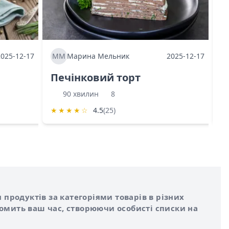
2025-12-17
ММ
Марина Мельник
2025-12-17
М
Печінковий торт
К
90 хвилин
8
★
★
★
★
☆
4.5
(25)
★
 продуктів за категоріями товарів в різних
номить ваш час, створюючи особисті списки на