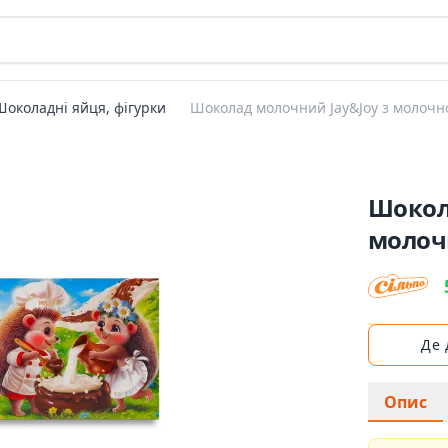
Шоколадні яйця, фігурки
Шоколад молочний Jay&Joy з молоч
Шокол
молоч
Де
Опис