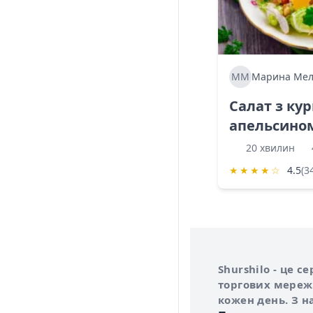
ММ
Марина Мел
Салат з ку
апельсино
20 хвилин
★
★
★
★
☆
4.5
(3
Інформація про 
Про сервіс Shurs
Shurshilo - це 
торгових мережа
кожен день. З н