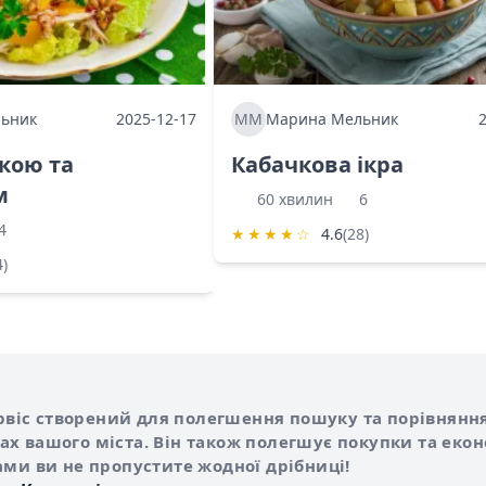
ьник
2025-12-17
ММ
Марина Мельник
ркою та
Кабачкова ікра
м
60 хвилин
6
4
★
★
★
★
☆
4.6
(28)
4)
Shurshilo та корисні посилання
hilo
сервіс створений для полегшення пошуку та порівняння
х вашого міста. Він також полегшує покупки та еко
ами ви не пропустите жодної дрібниці!