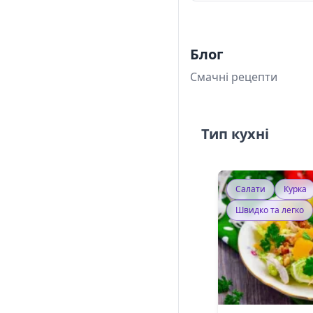
Блог
Смачні рецепти
Тип кухні
Салати
Курка
Швидко та легко