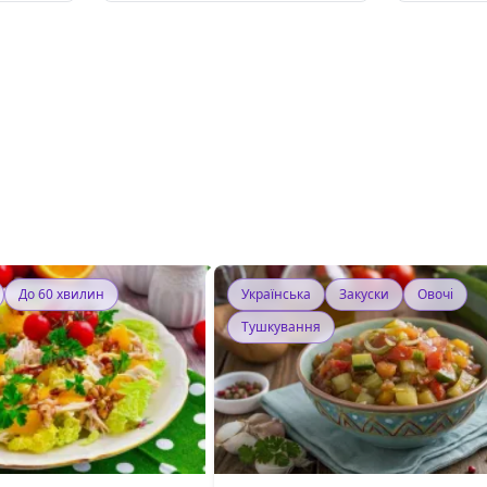
До 60 хвилин
Українська
Закуски
Овочі
Тушкування