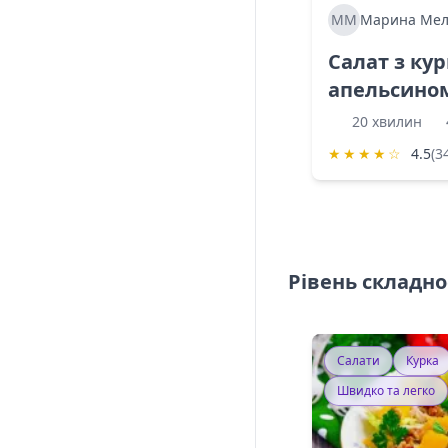
ММ
Марина Мел
Салат з ку
апельсино
20 хвилин
★
★
★
★
☆
4.5
(3
Рівень складно
Салати
Курка
Швидко та легко