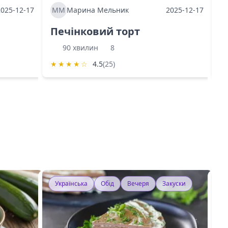
2025-12-17
ММ
Марина Мельник
2025-12-17
М
Печінковий торт
К
90 хвилин
8
★
★
★
★
☆
4.5
(25)
★
Українська
Обід
Вечеря
Закуски
У