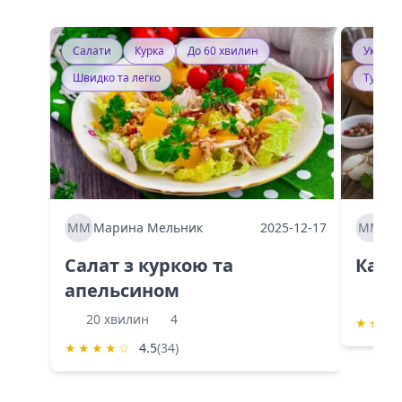
Салати
Курка
До 60 хвилин
Україн
Швидко та легко
Тушку
ММ
Марина Мельник
2025-12-17
ММ
Ма
Салат з куркою та
Каба
апельсином
60 
20 хвилин
4
★
★
★
★
★
★
★
☆
4.5
(34)