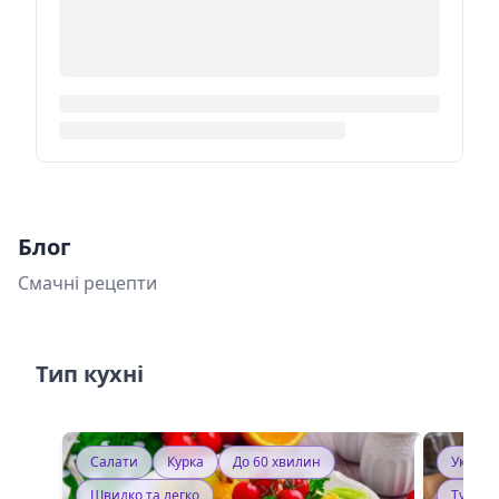
Блог
Смачні рецепти
Тип кухні
Салати
Курка
До 60 хвилин
Україн
Швидко та легко
Тушку