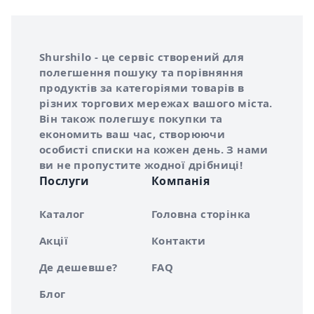
Інформація про Shurshilo та корисні посилання
Про сервіс Shurshilo
Shurshilo - це сервіс створений для
полегшення пошуку та порівняння
продуктів за категоріями товарів в
різних торгових мережах вашого міста.
Він також полегшує покупки та
економить ваш час, створюючи
особисті списки на кожен день. З нами
ви не пропустите жодної дрібниці!
Послуги
Компанія
Каталог
Головна сторінка
Акції
Контакти
Де дешевше?
FAQ
Блог