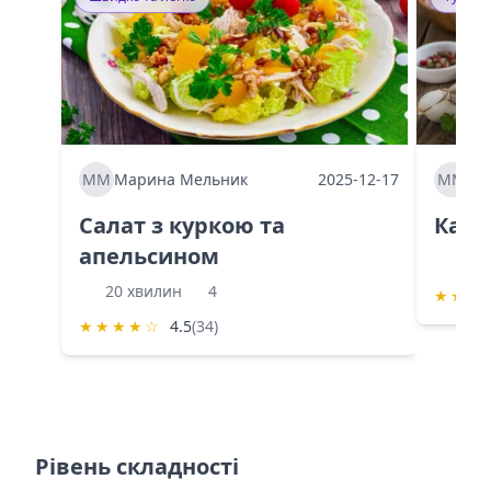
ММ
Марина Мельник
2025-12-17
ММ
Ма
Салат з куркою та
Каба
апельсином
60 
20 хвилин
4
★
★
★
★
★
★
★
☆
4.5
(34)
Рівень складності