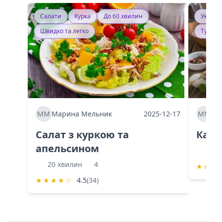
Салати
Курка
До 60 хвилин
Україн
Швидко та легко
Тушку
ММ
Марина Мельник
2025-12-17
ММ
Ма
Салат з куркою та
Каба
апельсином
60 
20 хвилин
4
★
★
★
★
★
★
★
☆
4.5
(34)