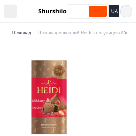
Відкри
Shurshilo
UA
Open sidebar
Шоколад
Шоколад молочний Heidi з полуницею 80г