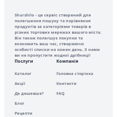
Інформація про Shurshilo та корисні посилання
Про сервіс Shurshilo
Shurshilo - це сервіс створений для
полегшення пошуку та порівняння
продуктів за категоріями товарів в
різних торгових мережах вашого міста.
Він також полегшує покупки та
економить ваш час, створюючи
особисті списки на кожен день. З нами
ви не пропустите жодної дрібниці!
Послуги
Компанія
Каталог
Головна сторінка
Акції
Контакти
Де дешевше?
FAQ
Блог
Рецепти