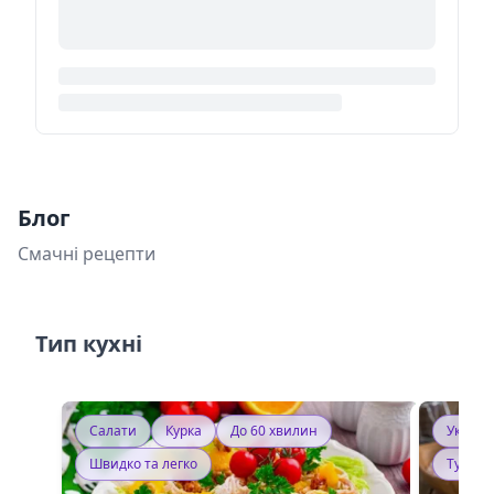
Блог
Смачні рецепти
Тип кухні
Салати
Курка
До 60 хвилин
Україн
Швидко та легко
Тушку