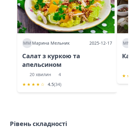
ММ
Марина Мельник
2025-12-17
ММ
Ма
Салат з куркою та
Каба
апельсином
60 
20 хвилин
4
★
★
★
★
★
★
★
☆
4.5
(34)
Рівень складності