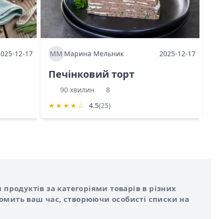
2025-12-17
ММ
Марина Мельник
2025-12-17
М
Печінковий торт
К
90 хвилин
8
★
★
★
★
☆
4.5
(25)
★
 продуктів за категоріями товарів в різних
номить ваш час, створюючи особисті списки на