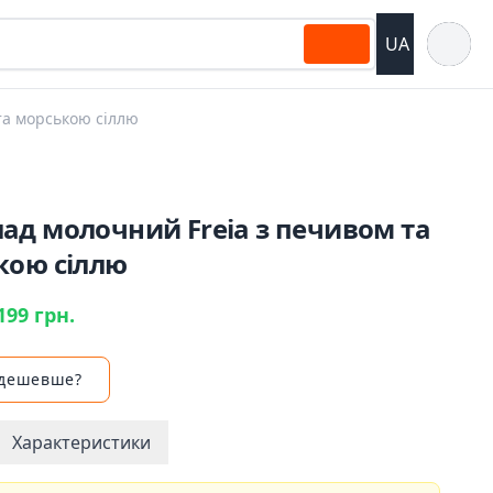
Відкрит
UA
та морською сіллю
ад молочний Freia з печивом та
кою сіллю
199 грн.
 дешевше?
Характеристики