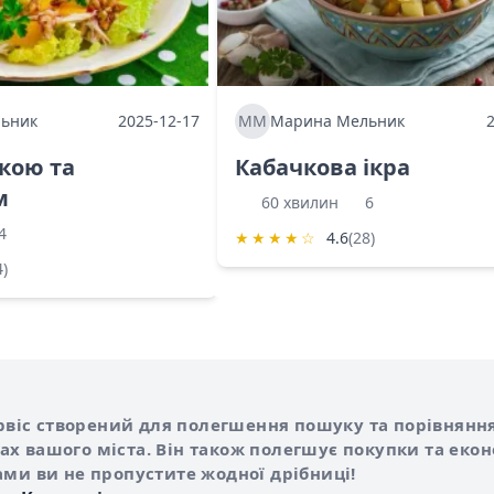
ьник
2025-12-17
ММ
Марина Мельник
ркою та
Кабачкова ікра
м
60 хвилин
6
4
★
★
★
★
☆
4.6
(28)
4)
Shurshilo та корисні посилання
hilo
сервіс створений для полегшення пошуку та порівняння
х вашого міста. Він також полегшує покупки та еко
ами ви не пропустите жодної дрібниці!