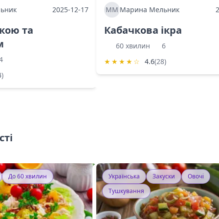
ьник
2025-12-17
ММ
Марина Мельник
ркою та
Кабачкова ікра
м
60 хвилин
6
4
★
★
★
★
☆
4.6
(28)
4)
сті
До 60 хвилин
Українська
Закуски
Овочі
Тушкування