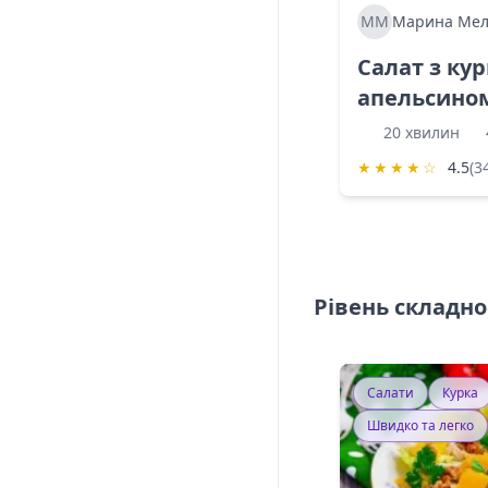
ММ
Марина Мел
Салат з ку
апельсино
20 хвилин
★
★
★
★
☆
4.5
(3
Рівень складно
Салати
Курка
Швидко та легко