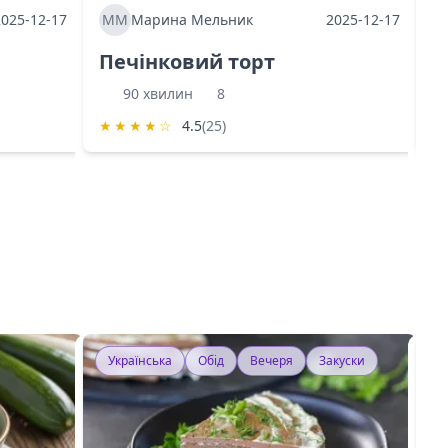
2025-12-17
ММ
Марина Мельник
2025-12-17
М
Печінковий торт
К
90 хвилин
8
★
★
★
★
☆
4.5
(25)
★
Українська
Обід
Вечеря
Закуски
У