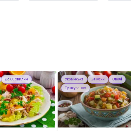
До 60 хвилин
Українська
Закуски
Овочі
Тушкування