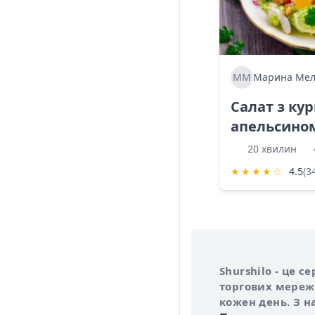
ММ
Марина Мел
Салат з ку
апельсино
20 хвилин
★
★
★
★
☆
4.5
(3
Інформація про 
Про сервіс Shurs
Shurshilo - це 
торгових мережа
кожен день. З н