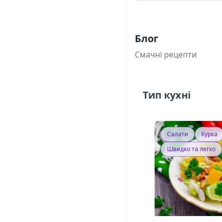
Блог
Смачні рецепти
Тип кухні
Салати
Курка
Швидко та легко