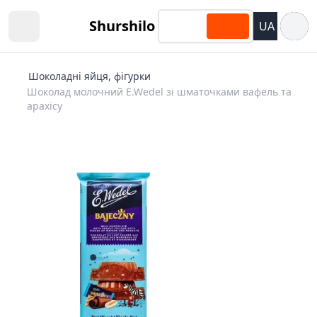
Відкри
Shurshilo
UA
Open sidebar
Шоколадні яйця, фігурки
Шоколад молочний E.Wedel зі шматочками вафель та
арахісу