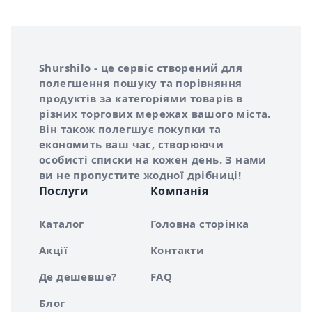
Інформація про Shurshilo та корисні посилання
Про сервіс Shurshilo
Shurshilo - це сервіс створений для
полегшення пошуку та порівняння
продуктів за категоріями товарів в
різних торгових мережах вашого міста.
Він також полегшує покупки та
економить ваш час, створюючи
особисті списки на кожен день. З нами
ви не пропустите жодної дрібниці!
Послуги
Компанія
Каталог
Головна сторінка
Акції
Контакти
Де дешевше?
FAQ
Блог