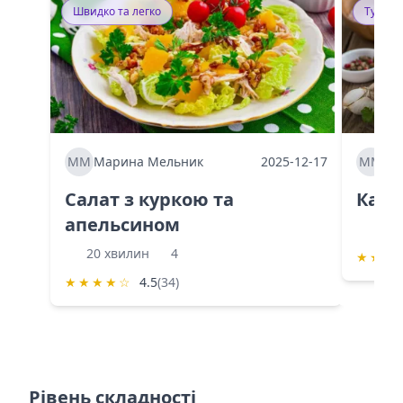
Швидко та легко
Тушку
ММ
Марина Мельник
2025-12-17
ММ
Ма
Салат з куркою та
Каба
апельсином
60 
20 хвилин
4
★
★
★
★
★
★
★
☆
4.5
(34)
Рівень складності