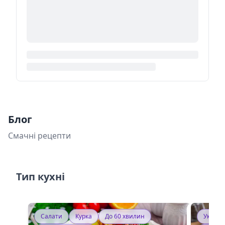
Блог
Смачні рецепти
Тип кухні
Салати
Курка
До 60 хвилин
Україн