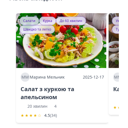
Салати
Курка
До 60 хвилин
Україн
Швидко та легко
Тушку
ММ
Марина Мельник
2025-12-17
ММ
Ма
Салат з куркою та
Каба
апельсином
60 
20 хвилин
4
★
★
★
★
★
★
★
☆
4.5
(34)