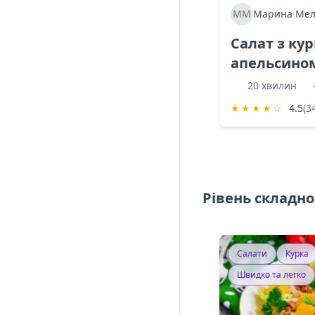
ММ
Марина Мел
Салат з ку
апельсино
20 хвилин
★
★
★
★
☆
4.5
(3
Рівень складно
Салати
Курка
Швидко та легко