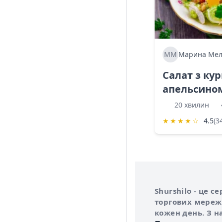
ММ
Марина Мел
Салат з ку
апельсино
20 хвилин
★
★
★
★
☆
4.5
(3
Інформація про 
Про сервіс Shurs
Shurshilo - це 
торгових мережа
кожен день. З н