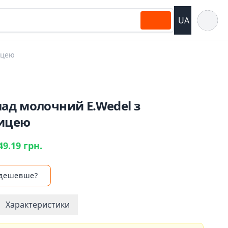
Відкрит
UA
ицею
ад молочний E.Wedel з
ицею
49.19 грн.
 дешевше?
Характеристики