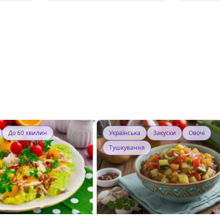
До 60 хвилин
Українська
Закуски
Овочі
Тушкування