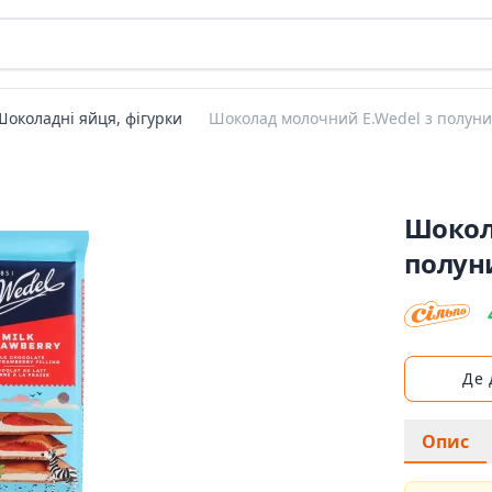
Шоколадні яйця, фігурки
Шоколад молочний E.Wedel з полун
Шокол
полун
Де
Опис