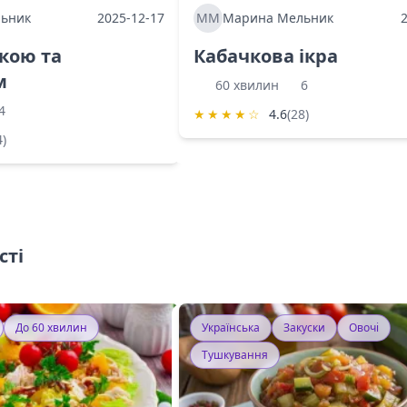
ьник
2025-12-17
ММ
Марина Мельник
ркою та
Кабачкова ікра
м
60 хвилин
6
4
★
★
★
★
☆
4.6
(28)
4)
сті
До 60 хвилин
Українська
Закуски
Овочі
Тушкування