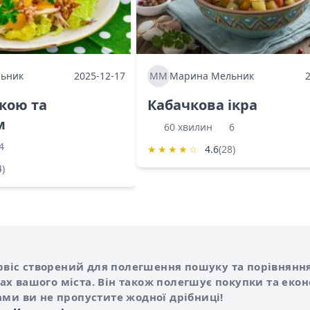
ьник
2025-12-17
ММ
Марина Мельник
ркою та
Кабачкова ікра
м
60 хвилин
6
4
★
★
★
★
☆
4.6
(28)
4)
Shurshilo та корисні посилання
hilo
сервіс створений для полегшення пошуку та порівняння
х вашого міста. Він також полегшує покупки та еко
ами ви не пропустите жодної дрібниці!