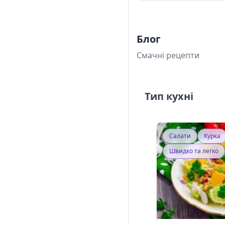
Блог
Смачні рецепти
Тип кухні
Салати
Курка
Швидко та легко