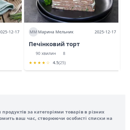
2025-12-17
ММ
Марина Мельник
2025-12-17
М
Печінковий торт
К
90 хвилин
8
★
★
★
★
☆
4.5
(25)
★
 продуктів за категоріями товарів в різних
номить ваш час, створюючи особисті списки на