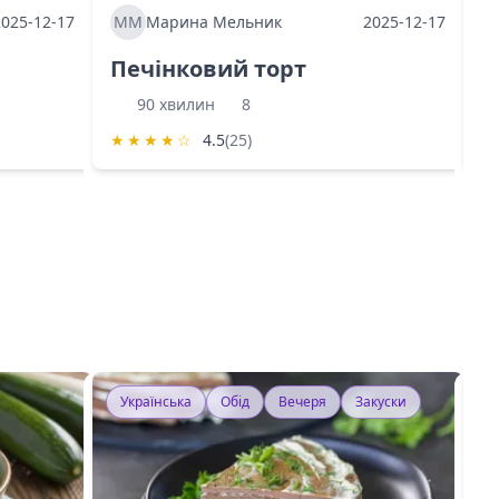
2025-12-17
ММ
Марина Мельник
2025-12-17
М
Печінковий торт
К
90 хвилин
8
★
★
★
★
☆
4.5
(25)
★
Українська
Обід
Вечеря
Закуски
У