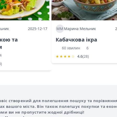
ьник
2025-12-17
ММ
Марина Мельник
ркою та
Кабачкова ікра
м
60 хвилин
6
4
★
★
★
★
☆
4.6
(28)
4)
Shurshilo та корисні посилання
hilo
сервіс створений для полегшення пошуку та порівняння
х вашого міста. Він також полегшує покупки та еко
ами ви не пропустите жодної дрібниці!