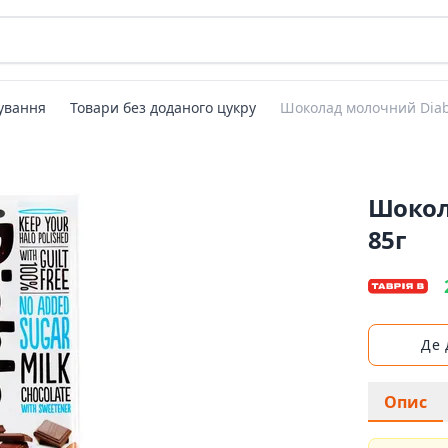
ування
Товари без доданого цукру
Шоколад молочний Diabl
Шокол
85г
Де
Опис