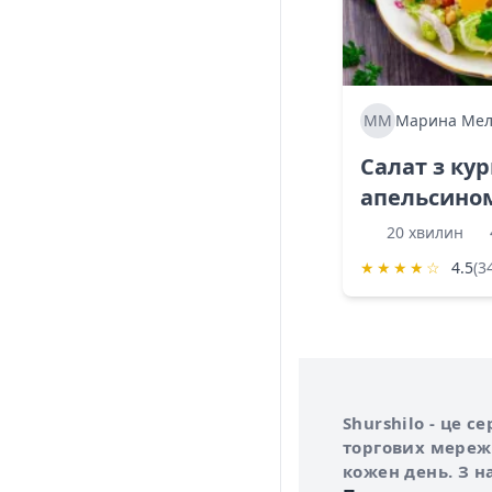
ММ
Марина Мел
Салат з ку
апельсино
20 хвилин
★
★
★
★
☆
4.5
(3
Інформація про 
Про сервіс Shurs
Shurshilo - це 
торгових мережа
кожен день. З н