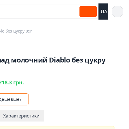
Відкрит
UA
o без цукру 85г
ад молочний Diablo без цукру
218.3 грн.
 дешевше?
Характеристики