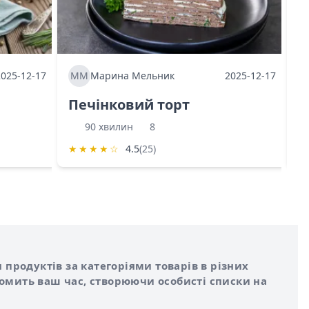
2025-12-17
ММ
Марина Мельник
2025-12-17
М
Печінковий торт
К
90 хвилин
8
★
★
★
★
☆
4.5
(25)
★
 продуктів за категоріями товарів в різних
номить ваш час, створюючи особисті списки на