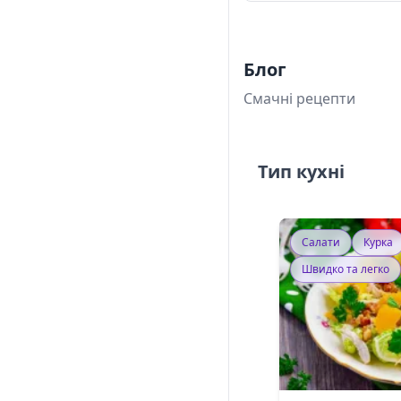
Блог
Смачні рецепти
Тип кухні
Салати
Курка
Швидко та легко