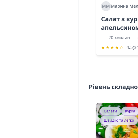
ММ
Марина Мел
Салат з ку
апельсино
20 хвилин
★
★
★
★
☆
4.5
(3
Рівень складно
Салати
Курка
Швидко та легко