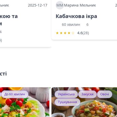
ьник
2025-12-17
ММ
Марина Мельник
ркою та
Кабачкова ікра
м
60 хвилин
6
4
★
★
★
★
☆
4.6
(28)
4)
сті
До 60 хвилин
Українська
Закуски
Овочі
Тушкування