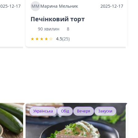
2025-12-17
ММ
Марина Мельник
2025-12-17
М
Печінковий торт
К
90 хвилин
8
★
★
★
★
☆
4.5
(25)
★
Українська
Обід
Вечеря
Закуски
У