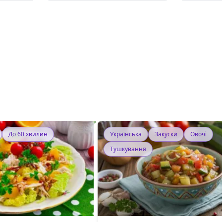
До 60 хвилин
Українська
Закуски
Овочі
Тушкування