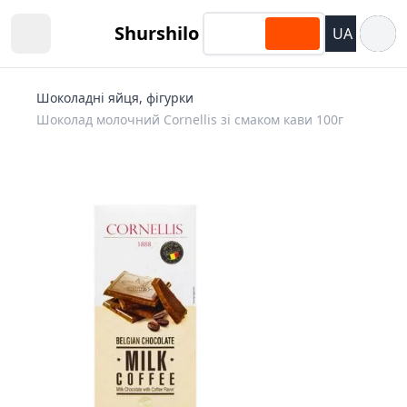
Відкри
Shurshilo
UA
Open sidebar
Шоколадні яйця, фігурки
Шоколад молочний Cornellis зі смаком кави 100г