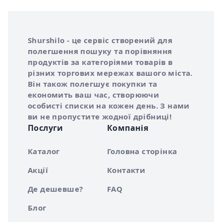
Інформація про Shurshilo та корисні посилання
Про сервіс Shurshilo
Shurshilo - це сервіс створений для
полегшення пошуку та порівняння
продуктів за категоріями товарів в
різних торгових мережах вашого міста.
Він також полегшує покупки та
економить ваш час, створюючи
особисті списки на кожен день. З нами
ви не пропустите жодної дрібниці!
Послуги
Компанія
Каталог
Головна сторінка
Акції
Контакти
Де дешевше?
FAQ
Блог