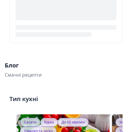
Блог
Смачні рецепти
Тип кухні
Салати
Курка
До 60 хвилин
Україн
Швидко та легко
Тушку