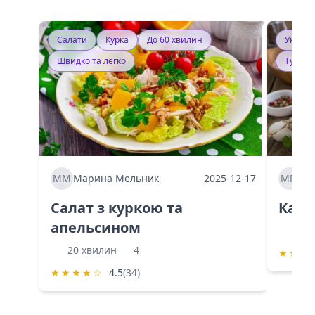
Салати
Курка
До 60 хвилин
Україн
Швидко та легко
Тушку
ММ
Марина Мельник
2025-12-17
ММ
Ма
Салат з куркою та
Каба
апельсином
60 
20 хвилин
4
★
★
★
★
★
★
★
☆
4.5
(34)