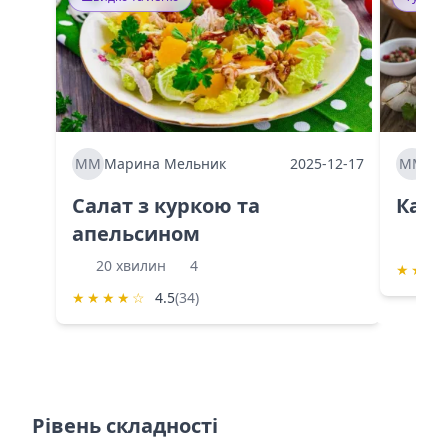
ММ
Марина Мельник
2025-12-17
ММ
Ма
Салат з куркою та
Каба
апельсином
60 
20 хвилин
4
★
★
★
★
★
★
★
☆
4.5
(34)
Рівень складності