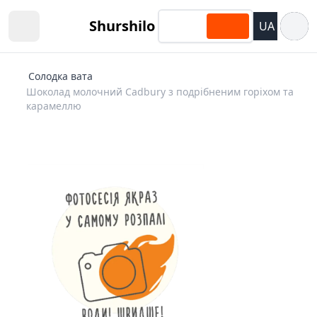
Відкри
Shurshilo
UA
Open sidebar
Cолодка вата
Шоколад молочний Cadbury з подрібненим горіхом та
карамеллю