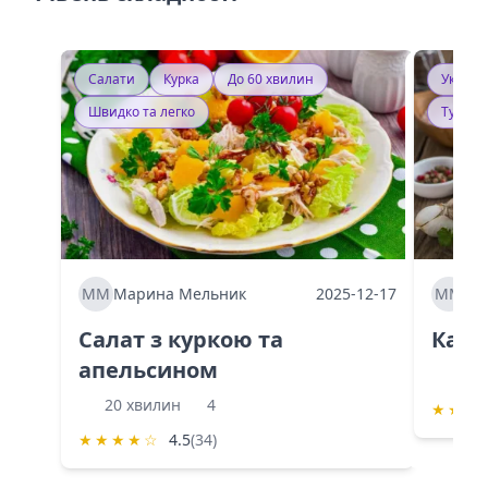
Салати
Курка
До 60 хвилин
Україн
Швидко та легко
Тушку
ММ
Марина Мельник
2025-12-17
ММ
Ма
Салат з куркою та
Каба
апельсином
60 
20 хвилин
4
★
★
★
★
★
★
★
☆
4.5
(34)