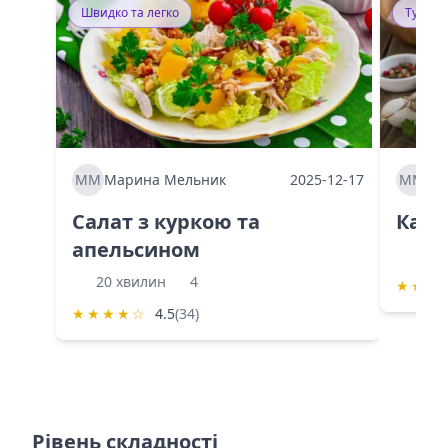
Швидко та легко
Тушку
ММ
Марина Мельник
2025-12-17
ММ
Ма
Салат з куркою та
Каба
апельсином
60 
20 хвилин
4
★
★
★
★
★
★
★
☆
4.5
(34)
Рівень складності