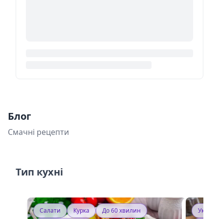
Блог
Смачні рецепти
Тип кухні
Салати
Курка
До 60 хвилин
Україн