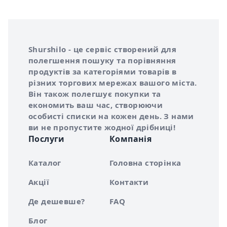
Інформація про Shurshilo та корисні посилання
Про сервіс Shurshilo
Shurshilo - це сервіс створений для
полегшення пошуку та порівняння
продуктів за категоріями товарів в
різних торгових мережах вашого міста.
Він також полегшує покупки та
економить ваш час, створюючи
особисті списки на кожен день. З нами
ви не пропустите жодної дрібниці!
Послуги
Компанія
Каталог
Головна сторінка
Акції
Контакти
Де дешевше?
FAQ
Блог