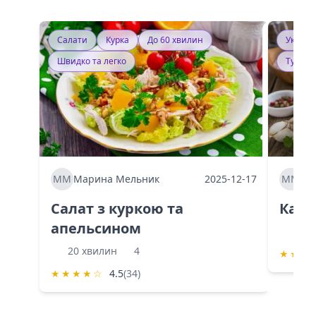
Салати
Курка
До 60 хвилин
Україн
Швидко та легко
Тушку
ММ
Марина Мельник
2025-12-17
ММ
Ма
Салат з куркою та
Каба
апельсином
60 
20 хвилин
4
★
★
★
★
★
★
★
☆
4.5
(34)