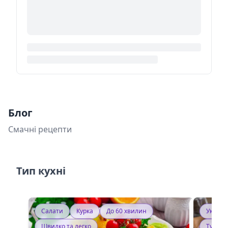
Блог
Смачні рецепти
Тип кухні
Салати
Курка
До 60 хвилин
Україн
Швидко та легко
Тушку