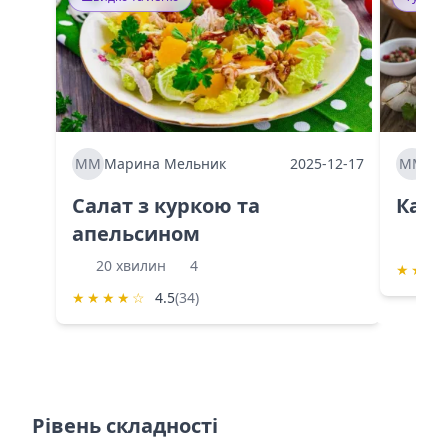
ММ
Марина Мельник
2025-12-17
ММ
Ма
Салат з куркою та
Каба
апельсином
60 
20 хвилин
4
★
★
★
★
★
★
★
☆
4.5
(34)
Рівень складності