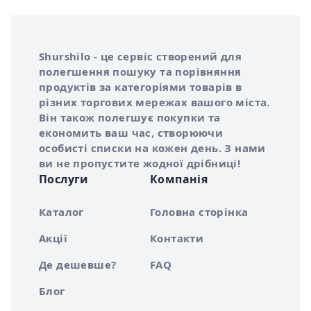
Інформація про Shurshilo та корисні посилання
Про сервіс Shurshilo
Shurshilo - це сервіс створений для
полегшення пошуку та порівняння
продуктів за категоріями товарів в
різних торгових мережах вашого міста.
Він також полегшує покупки та
економить ваш час, створюючи
особисті списки на кожен день. З нами
ви не пропустите жодної дрібниці!
Послуги
Компанія
Каталог
Головна сторінка
Акції
Контакти
Де дешевше?
FAQ
Блог