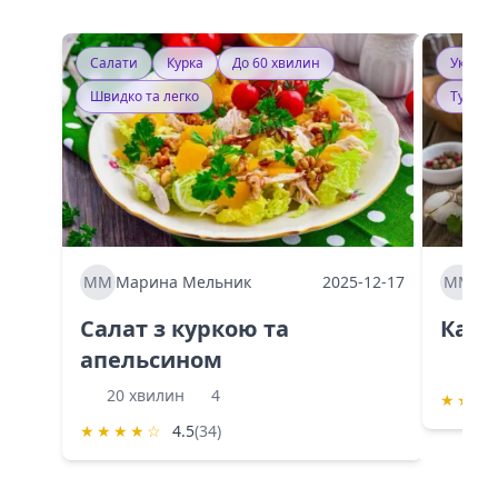
Салати
Курка
До 60 хвилин
Україн
Швидко та легко
Тушку
ММ
Марина Мельник
2025-12-17
ММ
Ма
Салат з куркою та
Каба
апельсином
60 
20 хвилин
4
★
★
★
★
★
★
★
☆
4.5
(34)