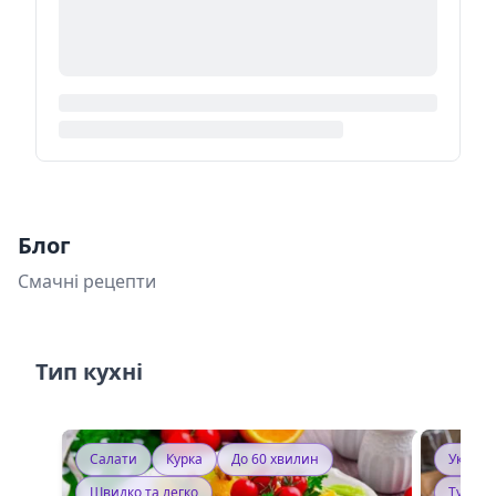
Блог
Смачні рецепти
Тип кухні
Салати
Курка
До 60 хвилин
Україн
Швидко та легко
Тушку