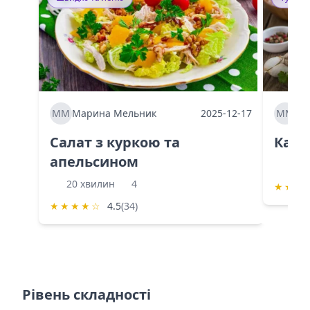
ММ
Марина Мельник
2025-12-17
ММ
Ма
Салат з куркою та
Каба
апельсином
60 
20 хвилин
4
★
★
★
★
★
★
★
☆
4.5
(34)
Рівень складності