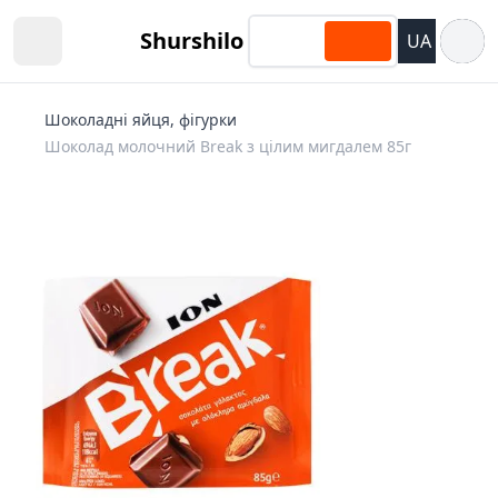
Відкри
Shurshilo
UA
Open sidebar
Шоколадні яйця, фігурки
Шоколад молочний Break з цілим мигдалем 85г