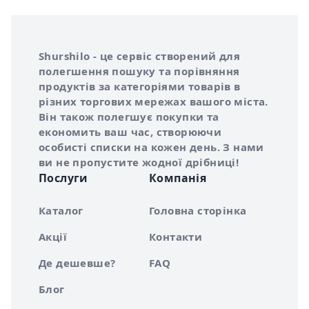
Інформація про Shurshilo та корисні посилання
Про сервіс Shurshilo
Shurshilo - це сервіс створений для
полегшення пошуку та порівняння
продуктів за категоріями товарів в
різних торгових мережах вашого міста.
Він також полегшує покупки та
економить ваш час, створюючи
особисті списки на кожен день. З нами
ви не пропустите жодної дрібниці!
Послуги
Компанія
Каталог
Головна сторінка
Акції
Контакти
Де дешевше?
FAQ
Блог