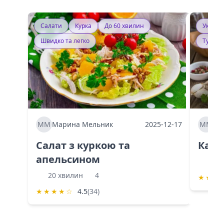
Салати
Курка
До 60 хвилин
Україн
Швидко та легко
Тушку
ММ
Марина Мельник
2025-12-17
ММ
Ма
Салат з куркою та
Каба
апельсином
60 
20 хвилин
4
★
★
★
★
★
★
★
☆
4.5
(34)