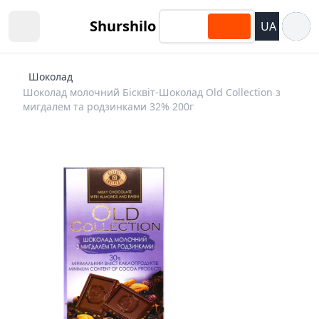
Відкри
Shurshilo
UA
Open sidebar
Шоколад
Шоколад молочний Бісквіт-Шоколад Оld Collection з
мигдалем та родзинками 32% 200г