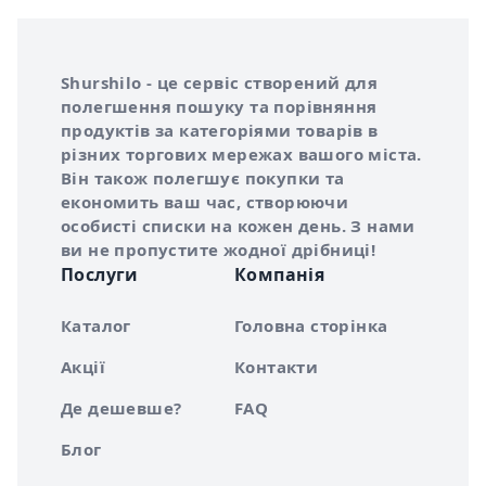
Інформація про Shurshilo та корисні посилання
Про сервіс Shurshilo
Shurshilo - це сервіс створений для
полегшення пошуку та порівняння
продуктів за категоріями товарів в
різних торгових мережах вашого міста.
Він також полегшує покупки та
економить ваш час, створюючи
особисті списки на кожен день. З нами
ви не пропустите жодної дрібниці!
Послуги
Компанія
Каталог
Головна сторінка
Акції
Контакти
Де дешевше?
FAQ
Блог