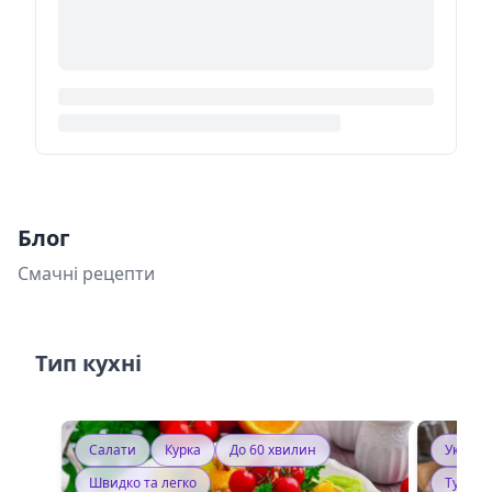
Блог
Смачні рецепти
Тип кухні
Салати
Курка
До 60 хвилин
Україн
Швидко та легко
Тушку