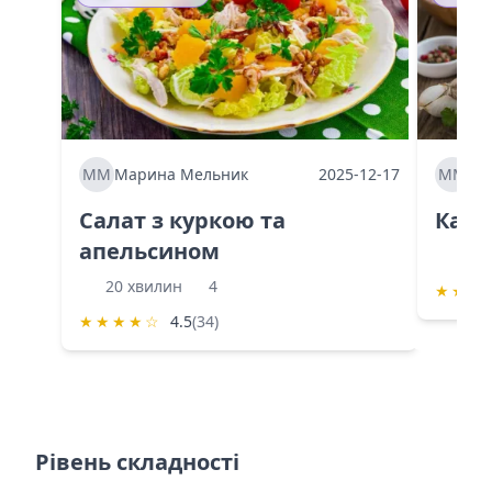
ММ
Марина Мельник
2025-12-17
ММ
Ма
Салат з куркою та
Каба
апельсином
60 
20 хвилин
4
★
★
★
★
★
★
★
☆
4.5
(34)
Рівень складності