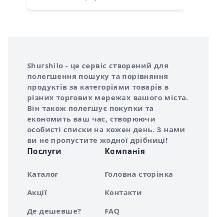
Інформація про Shurshilo та корисні посилання
Про сервіс Shurshilo
Shurshilo - це сервіс створений для
полегшення пошуку та порівняння
продуктів за категоріями товарів в
різних торгових мережах вашого міста.
Він також полегшує покупки та
економить ваш час, створюючи
особисті списки на кожен день. З нами
ви не пропустите жодної дрібниці!
Послуги
Компанія
Каталог
Головна сторінка
Акції
Контакти
Де дешевше?
FAQ