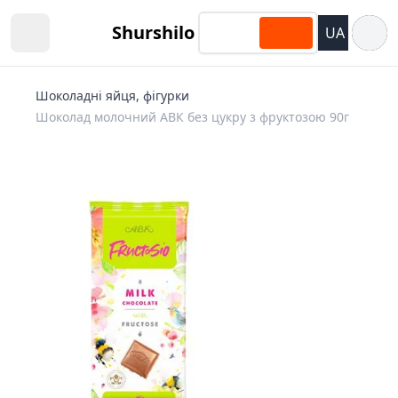
Відкри
Shurshilo
UA
Open sidebar
Шоколадні яйця, фігурки
Шоколад молочний АВК без цукру з фруктозою 90г