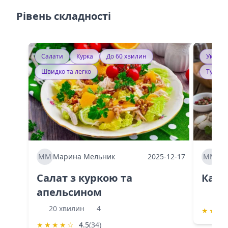
Рівень складності
Салати
Курка
До 60 хвилин
Україн
Швидко та легко
Тушку
ММ
Марина Мельник
2025-12-17
ММ
Ма
Салат з куркою та
Каба
апельсином
60 
20 хвилин
4
★
★
★
★
★
★
★
☆
4.5
(34)