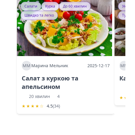
Салати
Курка
До 60 хвилин
Україн
Швидко та легко
Тушку
ММ
Марина Мельник
2025-12-17
ММ
Ма
Салат з куркою та
Каба
апельсином
60 
20 хвилин
4
★
★
★
★
★
★
★
☆
4.5
(34)