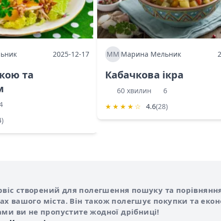
ьник
2025-12-17
ММ
Марина Мельник
ркою та
Кабачкова ікра
м
60 хвилин
6
4
★
★
★
★
☆
4.6
(28)
4)
Shurshilo та корисні посилання
hilo
сервіс створений для полегшення пошуку та порівняння
х вашого міста. Він також полегшує покупки та еко
ами ви не пропустите жодної дрібниці!