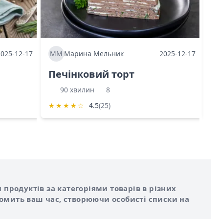
2025-12-17
ММ
Марина Мельник
2025-12-17
М
Печінковий торт
К
90 хвилин
8
★
★
★
★
☆
4.5
(25)
★
 продуктів за категоріями товарів в різних
номить ваш час, створюючи особисті списки на