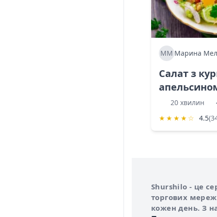
ММ
Марина Мел
Салат з ку
апельсино
20 хвилин
★
★
★
★
☆
4.5
(3
Інформація про 
Про сервіс Shurs
Shurshilo - це 
торгових мережа
кожен день. З н