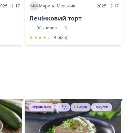
2025-12-17
ММ
Марина Мельник
2025-12-17
М
Печінковий торт
К
90 хвилин
8
★
★
★
★
☆
4.5
(25)
★
Українська
Обід
Вечеря
Закуски
У