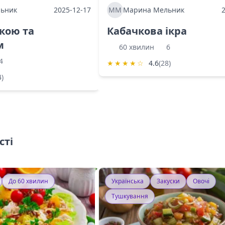
ьник
2025-12-17
ММ
Марина Мельник
ркою та
Кабачкова ікра
м
60 хвилин
6
4
★
★
★
★
☆
4.6
(28)
4)
сті
До 60 хвилин
Українська
Закуски
Овочі
Тушкування