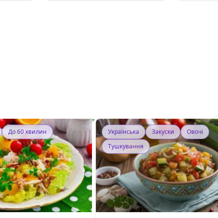
До 60 хвилин
Українська
Закуски
Овочі
Тушкування