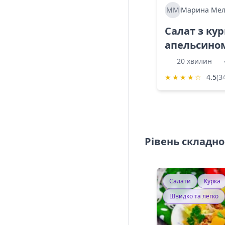
ММ
Марина Мел
Салат з ку
апельсино
20 хвилин
★
★
★
★
☆
4.5
(3
Рівень складно
Салати
Курка
Швидко та легко