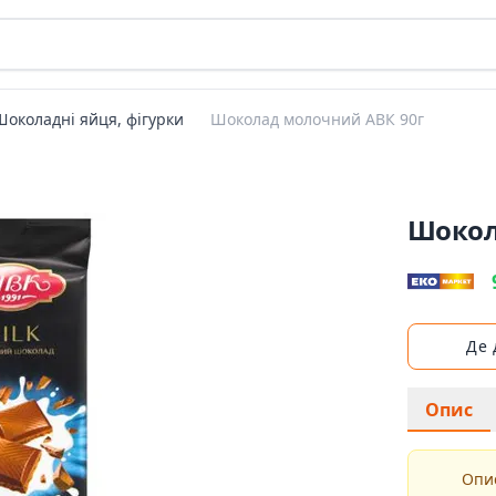
Шоколадні яйця, фігурки
Шоколад молочний АВК 90г
Шокол
Де
Опис
Опис