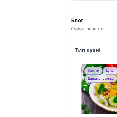
Блог
Смачні рецепти
Тип кухні
Салати
Курка
Швидко та легко