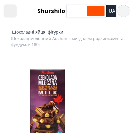
Відкри
Shurshilo
UA
Open sidebar
Шоколадні яйця, фігурки
Шоколад молочний Auchan з мигдалем родзинками та
фундуком 180г