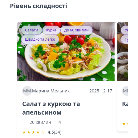
Рівень складності
Салати
Курка
До 60 хвилин
Україн
Швидко та легко
Тушку
ММ
Марина Мельник
2025-12-17
ММ
Ма
Салат з куркою та
Каба
апельсином
60 
20 хвилин
4
★
★
★
★
★
★
★
☆
4.5
(34)