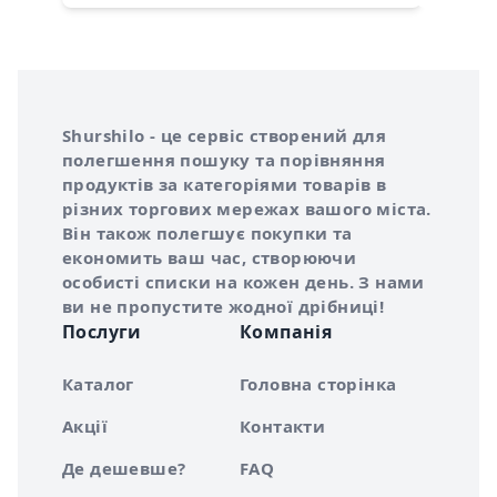
Інформація про Shurshilo та корисні посилання
Про сервіс Shurshilo
Shurshilo - це сервіс створений для
полегшення пошуку та порівняння
продуктів за категоріями товарів в
різних торгових мережах вашого міста.
Він також полегшує покупки та
економить ваш час, створюючи
особисті списки на кожен день. З нами
ви не пропустите жодної дрібниці!
Послуги
Компанія
Каталог
Головна сторінка
Акції
Контакти
Де дешевше?
FAQ