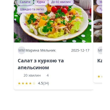
Салати
Курка
До 60 хвилин
Україн
Швидко та легко
Тушку
ММ
Марина Мельник
2025-12-17
ММ
Ма
Салат з куркою та
Каба
апельсином
60 
20 хвилин
4
★
★
★
★
★
★
★
☆
4.5
(34)