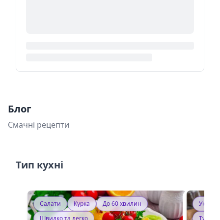
Блог
Смачні рецепти
Тип кухні
Салати
Курка
До 60 хвилин
Україн
Швидко та легко
Тушку