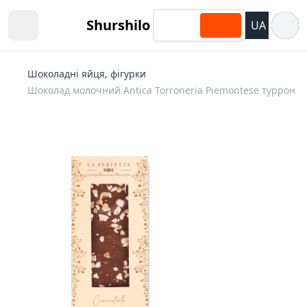
Відкри
Shurshilo
UA
Open sidebar
Шоколадні яйця, фігурки
Шоколад молочний Antica Torroneria Piemontese туррон