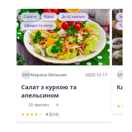
Салати
Курка
До 60 хвилин
Україн
Швидко та легко
Тушку
ММ
Марина Мельник
2025-12-17
ММ
Ма
Салат з куркою та
Каба
апельсином
60 
20 хвилин
4
★
★
★
★
★
★
★
☆
4.5
(34)