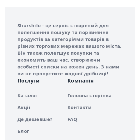
Інформація про Shurshilo та корисні посилання
Про сервіс Shurshilo
Shurshilo - це сервіс створений для
полегшення пошуку та порівняння
продуктів за категоріями товарів в
різних торгових мережах вашого міста.
Він також полегшує покупки та
економить ваш час, створюючи
особисті списки на кожен день. З нами
ви не пропустите жодної дрібниці!
Послуги
Компанія
Каталог
Головна сторінка
Акції
Контакти
Де дешевше?
FAQ
Блог