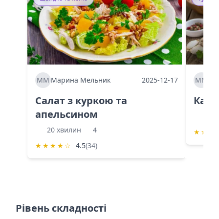
ММ
Марина Мельник
2025-12-17
ММ
Ма
Салат з куркою та
Каба
апельсином
60 
20 хвилин
4
★
★
★
★
★
★
★
☆
4.5
(34)
Рівень складності