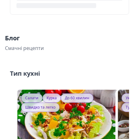
Блог
Смачні рецепти
Тип кухні
Салати
Курка
До 60 хвилин
Україн
Швидко та легко
Тушку