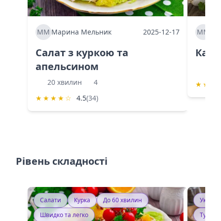
ММ
Марина Мельник
2025-12-17
ММ
Ма
Салат з куркою та
Каба
апельсином
60 
20 хвилин
4
★
★
★
★
★
★
★
☆
4.5
(34)
Рівень складності
Салати
Курка
До 60 хвилин
Україн
Швидко та легко
Тушку