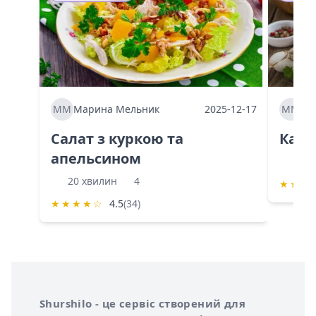
ММ
Марина Мельник
2025-12-17
ММ
Ма
Салат з куркою та
Каба
апельсином
60 
20 хвилин
4
★
★
★
★
★
★
★
☆
4.5
(34)
Інформація про Shurshilo та корисні посилання
Про сервіс Shurshilo
Shurshilo - це сервіс створений для