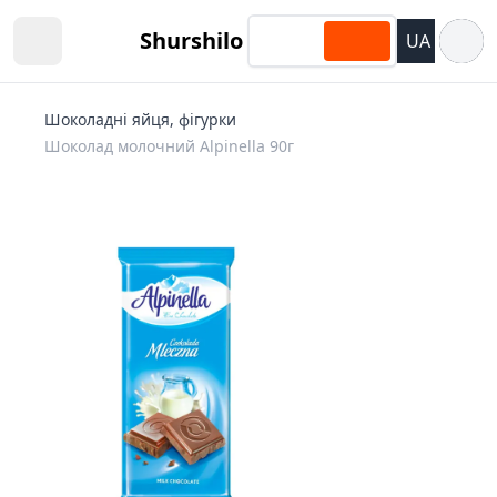
Відкри
Shurshilo
UA
Open sidebar
Шоколадні яйця, фігурки
Шоколад молочний Alpinella 90г