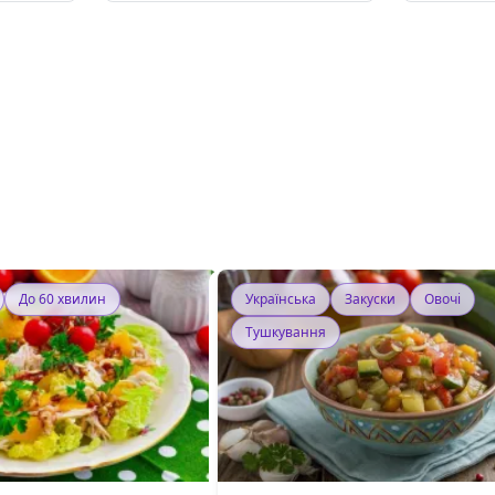
До 60 хвилин
Українська
Закуски
Овочі
Тушкування