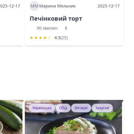
2025-12-17
ММ
Марина Мельник
2025-12-17
М
Печінковий торт
К
90 хвилин
8
★
★
★
★
☆
4.5
(25)
★
Українська
Обід
Вечеря
Закуски
У