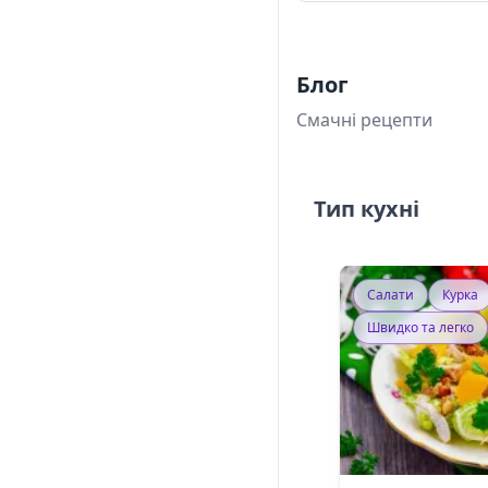
Блог
Смачні рецепти
Тип кухні
Салати
Курка
Швидко та легко