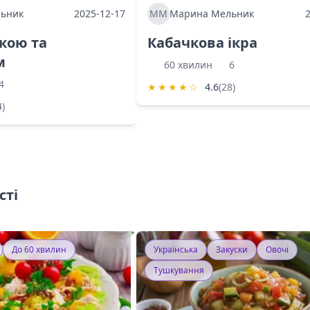
ьник
2025-12-17
ММ
Марина Мельник
ркою та
Кабачкова ікра
м
60 хвилин
6
4
★
★
★
★
☆
4.6
(28)
4)
сті
До 60 хвилин
Українська
Закуски
Овочі
Тушкування