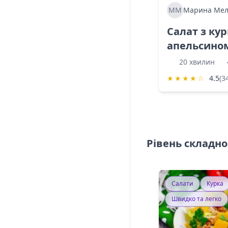
ММ
Марина Мел
Салат з ку
апельсино
20 хвилин
★
★
★
★
☆
4.5
(3
Рівень складно
Салати
Курка
Швидко та легко