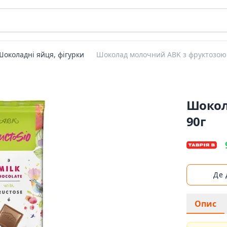
Шоколадні яйця, фігурки
Шоколад молочний ABK з фруктозою
Шокол
90г
Де
Опис