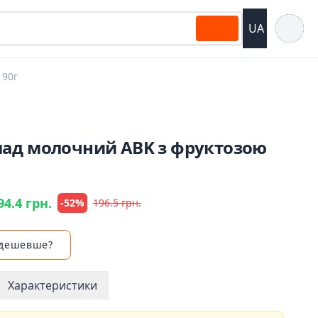
Відкрит
UA
 90г
ад молочний ABK з фруктозою
94.4 грн.
-52%
196.5 грн.
 дешевше?
Характеристики