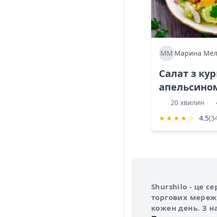
ММ
Марина Мел
Салат з ку
апельсино
20 хвилин
★
★
★
★
☆
4.5
(3
Інформація про 
Про сервіс Shurs
Shurshilo - це 
торгових мережа
кожен день. З н