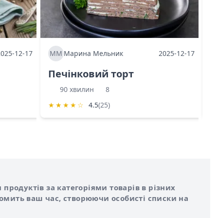
2025-12-17
ММ
Марина Мельник
2025-12-17
М
Печінковий торт
К
90 хвилин
8
★
★
★
★
☆
4.5
(25)
★
 продуктів за категоріями товарів в різних
номить ваш час, створюючи особисті списки на