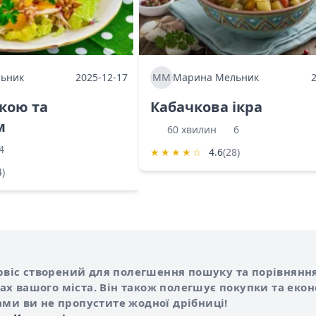
ьник
2025-12-17
ММ
Марина Мельник
ркою та
Кабачкова ікра
м
60 хвилин
6
4
★
★
★
★
☆
4.6
(28)
4)
Shurshilo та корисні посилання
hilo
сервіс створений для полегшення пошуку та порівняння
х вашого міста. Він також полегшує покупки та еко
ами ви не пропустите жодної дрібниці!