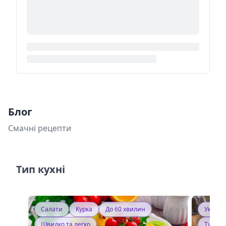
Блог
Смачні рецепти
Тип кухні
Салати
Курка
До 60 хвилин
Україн
Швидко та легко
Тушку