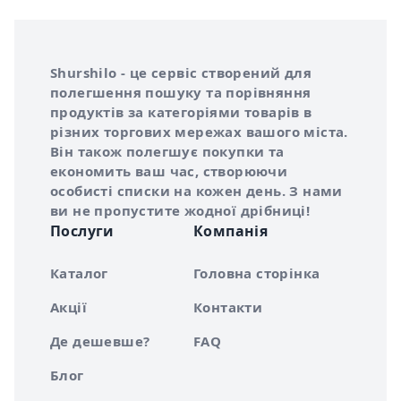
Інформація про Shurshilo та корисні посилання
Про сервіс Shurshilo
Shurshilo - це сервіс створений для
полегшення пошуку та порівняння
продуктів за категоріями товарів в
різних торгових мережах вашого міста.
Він також полегшує покупки та
економить ваш час, створюючи
особисті списки на кожен день. З нами
ви не пропустите жодної дрібниці!
Послуги
Компанія
Каталог
Головна сторінка
Акції
Контакти
Де дешевше?
FAQ
Блог