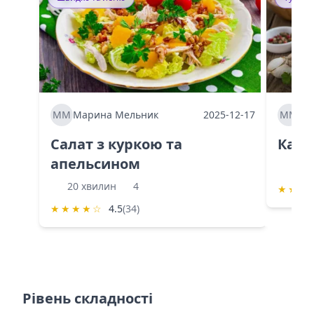
ММ
Марина Мельник
2025-12-17
ММ
Ма
Салат з куркою та
Каба
апельсином
60 
20 хвилин
4
★
★
★
★
★
★
★
☆
4.5
(34)
Рівень складності