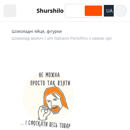
Відкри
Shurshilo
UA
Open sidebar
Шоколадні яйця, фігурки
Шоколад молоч I am Italiano Portofino з кавою орг