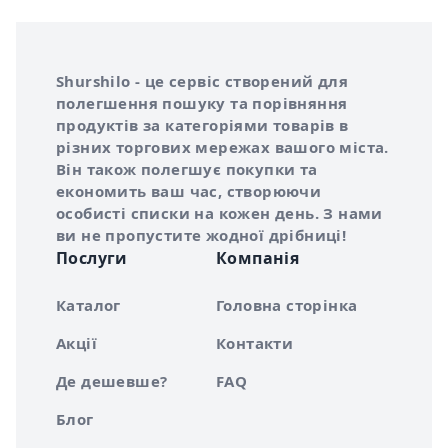
Інформація про Shurshilo та корисні посилання
Про сервіс Shurshilo
Shurshilo - це сервіс створений для
полегшення пошуку та порівняння
продуктів за категоріями товарів в
різних торгових мережах вашого міста.
Він також полегшує покупки та
економить ваш час, створюючи
особисті списки на кожен день. З нами
ви не пропустите жодної дрібниці!
Послуги
Компанія
Каталог
Головна сторінка
Акції
Контакти
Де дешевше?
FAQ
Блог