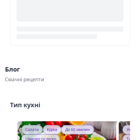
Блог
Смачні рецепти
Тип кухні
Салати
Курка
До 60 хвилин
Україн
Швидко та легко
Тушку