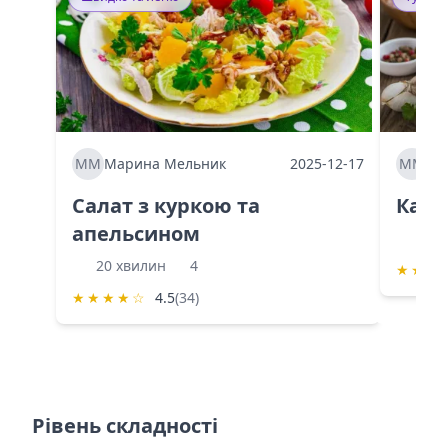
ММ
Марина Мельник
2025-12-17
ММ
Ма
Салат з куркою та
Каба
апельсином
60 
20 хвилин
4
★
★
★
★
★
★
★
☆
4.5
(34)
Рівень складності