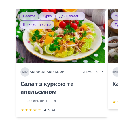
Салати
Курка
До 60 хвилин
Україн
Швидко та легко
Тушку
ММ
Марина Мельник
2025-12-17
ММ
Ма
Салат з куркою та
Каба
апельсином
60 
20 хвилин
4
★
★
★
★
★
★
★
☆
4.5
(34)