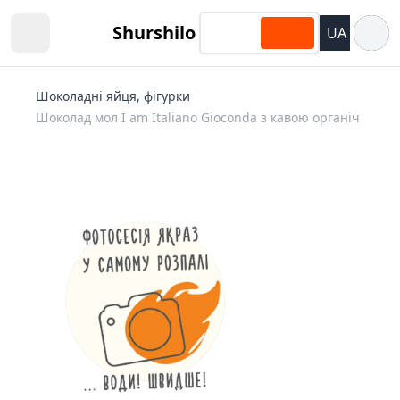
Відкри
Shurshilo
UA
Open sidebar
Шоколадні яйця, фігурки
Шоколад мол I am Italiano Gioconda з кавою органіч