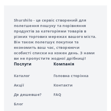
Інформація про Shurshilo та корисні посилання
Про сервіс Shurshilo
Shurshilo - це сервіс створений для
полегшення пошуку та порівняння
продуктів за категоріями товарів в
різних торгових мережах вашого міста.
Він також полегшує покупки та
економить ваш час, створюючи
особисті списки на кожен день. З нами
ви не пропустите жодної дрібниці!
Послуги
Компанія
Каталог
Головна сторінка
Акції
Контакти
Де дешевше?
FAQ
Блог