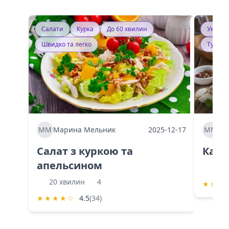
Салати
Курка
До 60 хвилин
Україн
Швидко та легко
Тушку
ММ
Марина Мельник
2025-12-17
ММ
Ма
Салат з куркою та
Каба
апельсином
60 
20 хвилин
4
★
★
★
★
★
★
★
☆
4.5
(34)