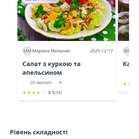
ММ
Марина Мельник
2025-12-17
ММ
Ма
Салат з куркою та
Каба
апельсином
60 
20 хвилин
4
★
★
★
★
★
★
★
☆
4.5
(34)
Рівень складності