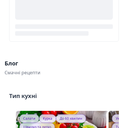
Блог
Смачні рецепти
Тип кухні
Салати
Курка
До 60 хвилин
Україн
Швидко та легко
Тушку