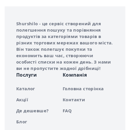
Інформація про Shurshilo та корисні посилання
Про сервіс Shurshilo
Shurshilo - це сервіс створений для
полегшення пошуку та порівняння
продуктів за категоріями товарів в
різних торгових мережах вашого міста.
Він також полегшує покупки та
економить ваш час, створюючи
особисті списки на кожен день. З нами
ви не пропустите жодної дрібниці!
Послуги
Компанія
Каталог
Головна сторінка
Акції
Контакти
Де дешевше?
FAQ
Блог