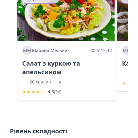
ММ
Марина Мельник
2025-12-17
ММ
Ма
Салат з куркою та
Каба
апельсином
60 
20 хвилин
4
★
★
★
★
★
★
★
☆
4.5
(34)
Рівень складності