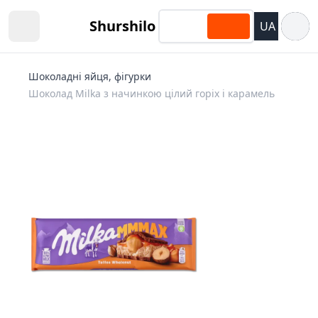
Відкри
Shurshilo
UA
Open sidebar
Шоколадні яйця, фігурки
Шоколад Milka з начинкою цілий горіх і карамель