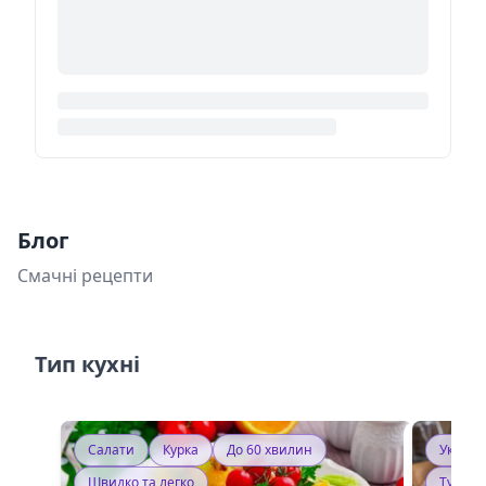
Блог
Смачні рецепти
Тип кухні
Салати
Курка
До 60 хвилин
Україн
Швидко та легко
Тушку