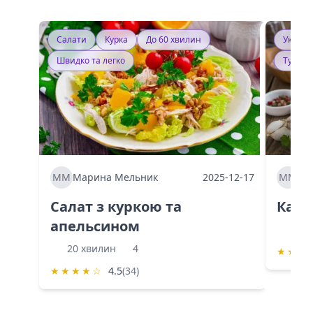
Салати
Курка
До 60 хвилин
Україн
Швидко та легко
Тушку
ММ
Марина Мельник
2025-12-17
ММ
Ма
Салат з куркою та
Каба
апельсином
60 
20 хвилин
4
★
★
★
★
★
★
★
☆
4.5
(34)