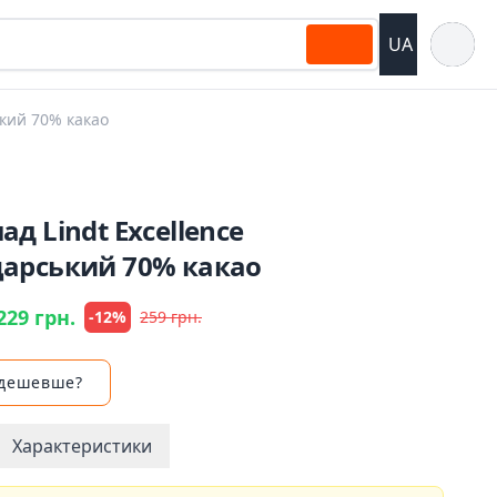
Відкрит
UA
кий 70% какао
д Lindt Excellence
арський 70% какао
229 грн.
-12%
259 грн.
 дешевше?
Характеристики