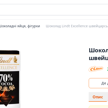
Шоколадні яйця, фігурки
Шоколад Lindt Excellence швейцарсь
Шокола
швейц
Де
Опис