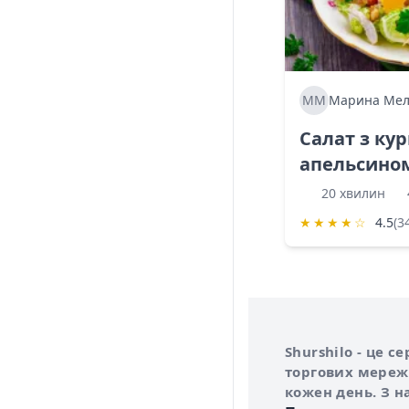
ММ
Марина Мел
Салат з ку
апельсино
20 хвилин
★
★
★
★
☆
4.5
(3
Інформація про 
Про сервіс Shurs
Shurshilo - це 
торгових мережа
кожен день. З н