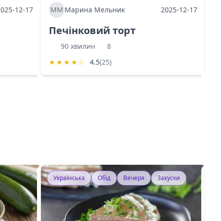
2025-12-17
ММ
Марина Мельник
2025-12-17
М
Печінковий торт
К
90 хвилин
8
★
★
★
★
☆
4.5
(25)
★
Українська
Обід
Вечеря
Закуски
У