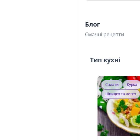
Блог
Смачні рецепти
Тип кухні
Салати
Курка
Швидко та легко