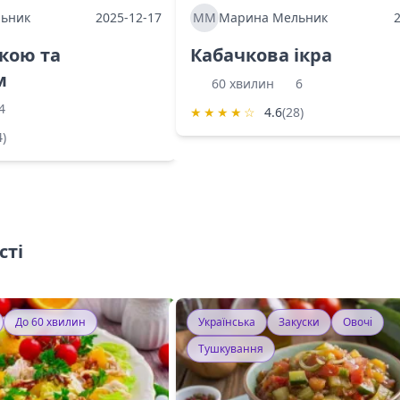
ьник
2025-12-17
ММ
Марина Мельник
ркою та
Кабачкова ікра
м
60 хвилин
6
4
★
★
★
★
☆
4.6
(28)
4)
сті
До 60 хвилин
Українська
Закуски
Овочі
Тушкування