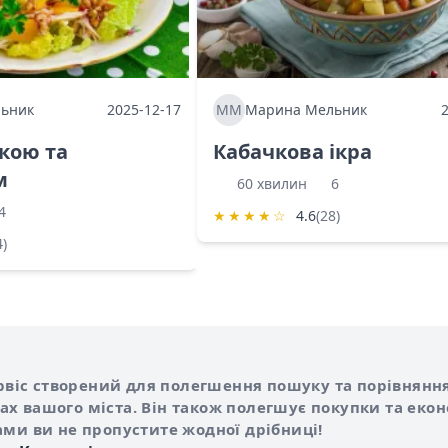
ьник
2025-12-17
ММ
Марина Мельник
ркою та
Кабачкова ікра
м
60 хвилин
6
4
★
★
★
★
☆
4.6
(28)
4)
Shurshilo та корисні посилання
hilo
сервіс створений для полегшення пошуку та порівняння
х вашого міста. Він також полегшує покупки та еко
ами ви не пропустите жодної дрібниці!