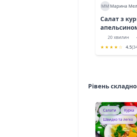
ММ
Марина Мел
Салат з ку
апельсино
20 хвилин
★
★
★
★
☆
4.5
(3
Рівень складно
Салати
Курка
Швидко та легко