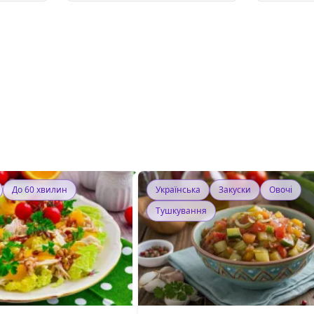
До 60 хвилин
Українська
Закуски
Овочі
Тушкування