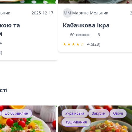
ьник
2025-12-17
ММ
Марина Мельник
ркою та
Кабачкова ікра
м
60 хвилин
6
4
★
★
★
★
☆
4.6
(28)
4)
сті
До 60 хвилин
Українська
Закуски
Овочі
Тушкування