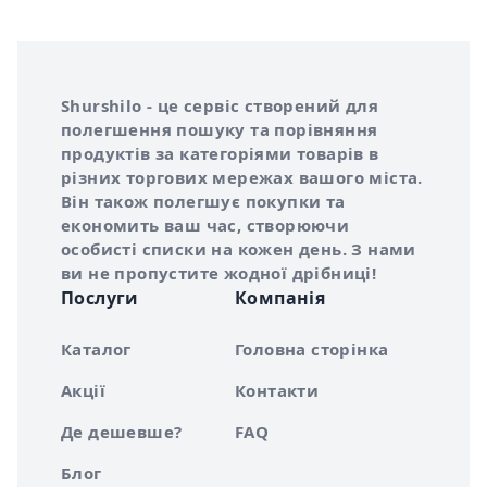
Інформація про Shurshilo та корисні посилання
Про сервіс Shurshilo
Shurshilo - це сервіс створений для
полегшення пошуку та порівняння
продуктів за категоріями товарів в
різних торгових мережах вашого міста.
Він також полегшує покупки та
економить ваш час, створюючи
особисті списки на кожен день. З нами
ви не пропустите жодної дрібниці!
Послуги
Компанія
Каталог
Головна сторінка
Акції
Контакти
Де дешевше?
FAQ
Блог