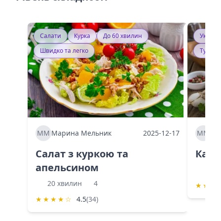
Салати
Курка
До 60 хвилин
Україн
Швидко та легко
Тушку
ММ
Марина Мельник
2025-12-17
ММ
Ма
Салат з куркою та
Каба
апельсином
60 
20 хвилин
4
★
★
★
★
★
★
★
☆
4.5
(34)