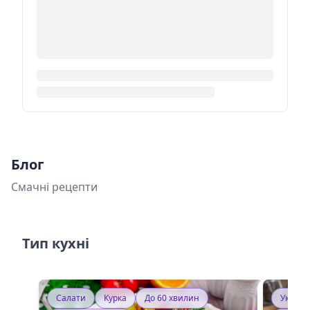
Блог
Смачні рецепти
Тип кухні
Салати
Курка
До 60 хвилин
Україн