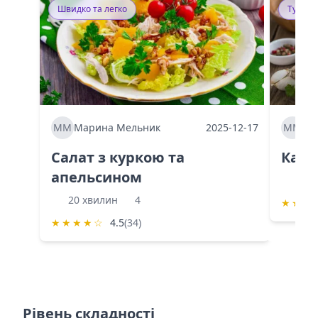
Швидко та легко
Тушку
ММ
Марина Мельник
2025-12-17
ММ
Ма
Салат з куркою та
Каба
апельсином
60 
20 хвилин
4
★
★
★
★
★
★
★
☆
4.5
(34)
Рівень складності