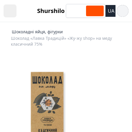
Відкри
Shurshilo
UA
Open sidebar
Шоколадні яйця, фігурки
Шоколад «Лавка Традицій» «Жу-жу shop» на меду
класичний 75%